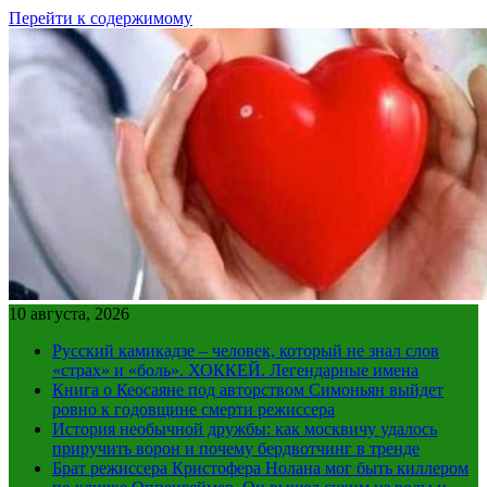
Перейти к содержимому
10 августа, 2026
Русский камикадзе – человек, который не знал слов
«страх» и «боль». ХОККЕЙ. Легендарные имена
Книга о Кеосаяне под авторством Симоньян выйдет
ровно к годовщине смерти режиссера
История необычной дружбы: как москвичу удалось
приручить ворон и почему бердвотчинг в тренде
Брат режиссера Кристофера Нолана мог быть киллером