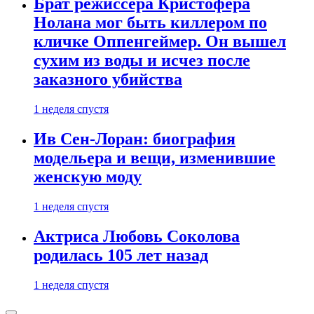
Брат режиссера Кристофера
Нолана мог быть киллером по
кличке Оппенгеймер. Он вышел
сухим из воды и исчез после
заказного убийства
1 неделя спустя
Ив Сен-Лоран: биография
модельера и вещи, изменившие
женскую моду
1 неделя спустя
Актриса Любовь Соколова
родилась 105 лет назад
1 неделя спустя