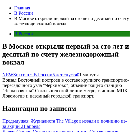
Главная
В России
В Москве открыли первый за сто лет и десятый по счету
железнодорожный вокзал
В России
В Москве открыли первый за сто лет и
десятый по счету железнодорожный
вокзал
NEWSru.com :: В России
5 лет спустя
0
1 минуты
Вокзал Восточный построен в составе крупного транспортно-
пересадочного узла "Черкизово", объединяющего станцию
"Черкизовская" Сокольнической линии метро, станцию МЦК
Локомотив и наземный городской транспорт.
Навигация по записям
Предыдущая:
Журналиста The Village вызвали в полицию из-
за акции 21 апреля
Далее:
Стивен Сигал стал членом партии “Справедливая