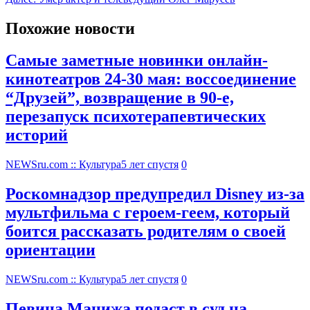
Похожие новости
Самые заметные новинки онлайн-
кинотеатров 24-30 мая: воссоединение
“Друзей”, возвращение в 90-е,
перезапуск психотерапевтических
историй
NEWSru.com :: Культура
5 лет спустя
0
Роскомнадзор предупредил Disney из-за
мультфильма c героем-геем, который
боится рассказать родителям о своей
ориентации
NEWSru.com :: Культура
5 лет спустя
0
Певица Манижа подаст в суд на