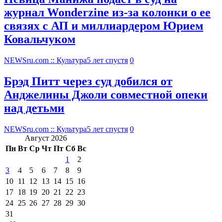
журнал Wonderzine из-за колонки о ее
связях с АП и миллиардером Юрием
Ковальчуком
NEWSru.com :: Культура
5 лет спустя
0
Брэд Питт через суд добился от
Анджелины Джоли совместной опеки
над детьми
NEWSru.com :: Культура
5 лет спустя
0
Август 2026
Пн
Вт
Ср
Чт
Пт
Сб
Вс
1
2
3
4
5
6
7
8
9
10
11
12
13
14
15
16
17
18
19
20
21
22
23
24
25
26
27
28
29
30
31