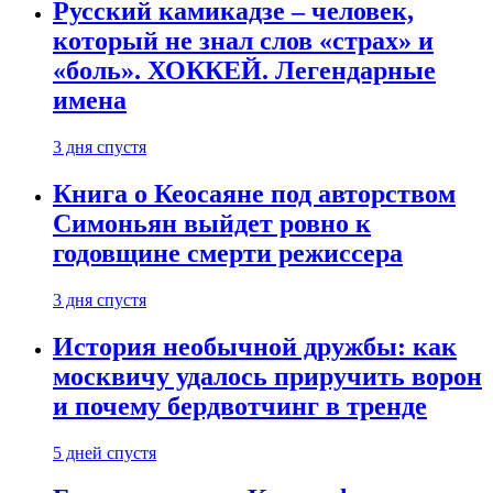
Русский камикадзе – человек,
который не знал слов «страх» и
«боль». ХОККЕЙ. Легендарные
имена
3 дня спустя
Книга о Кеосаяне под авторством
Симоньян выйдет ровно к
годовщине смерти режиссера
3 дня спустя
История необычной дружбы: как
москвичу удалось приручить ворон
и почему бердвотчинг в тренде
5 дней спустя