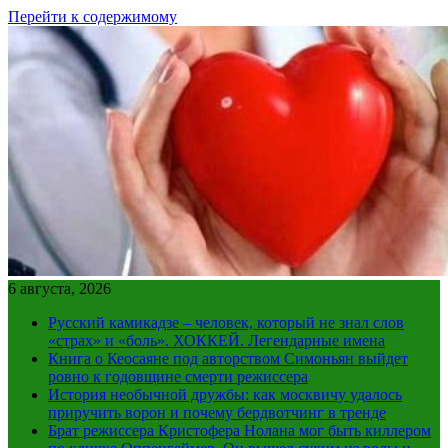
Перейти к содержимому
6 августа, 2026
Русский камикадзе – человек, который не знал слов
«страх» и «боль». ХОККЕЙ. Легендарные имена
Книга о Кеосаяне под авторством Симоньян выйдет
ровно к годовщине смерти режиссера
История необычной дружбы: как москвичу удалось
приручить ворон и почему бердвотчинг в тренде
Брат режиссера Кристофера Нолана мог быть киллером