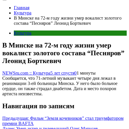
Главная
Культура
В Минске на 72-м году жизни умер вокалист золотого
состава “Песняров” Леонид Борткевич
Культура
В Минске на 72-м году жизни умер
вокалист золотого состава “Песняров”
Леонид Борткевич
NEWSru.com :: Культура
5 лет спустя
0
1 минуты
Сообщается, что 71-летний музыкант четыре дня лежал в
реанимации 3-ей больницы Минска. У него было больное
сердце, он также страдал диабетом. Дата и место похорон
артиста неизвестны.
Навигация по записям
Предыдущая:
Фильм “Земля кочевников” стал триумфатором
премии BAFTA
Далее:
Умер актер и телеведущий Олег Марусев