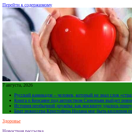
Перейти к содержимому
7 августа, 2026
Русский камикадзе – человек, который не знал слов «ст
Книга о Кеосаяне под авторством Симоньян выйдет ровн
История необычной дружбы: как москвичу удалось приру
Брат режиссера Кристофера Нолана мог быть киллером по
Здоровье
Новостная рассылка