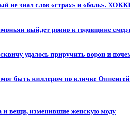
рый не знал слов «страх» и «боль». ХОК
имоньян выйдет ровно к годовщине смер
квичу удалось приручить ворон и почем
 мог быть киллером по кличке Оппенгей
а и вещи, изменившие женскую моду