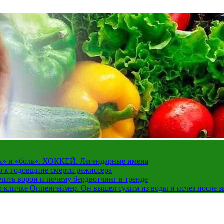
рах» и «боль». ХОККЕЙ. Легендарные имена
о к годовщине смерти режиссера
чить ворон и почему бердвотчинг в тренде
 кличке Оппенгеймер. Он вышел сухим из воды и исчез после з