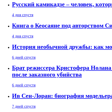
Русский камикадзе – человек, кото
4 дня спустя
Книга о Кеосаяне под авторством С
4 дня спустя
История необычной дружбы: как мос
6 дней спустя
Брат режиссера Кристофера Нолана
после заказного убийства
6 дней спустя
Ив Сен-Лоран: биография модельер
7 дней спустя