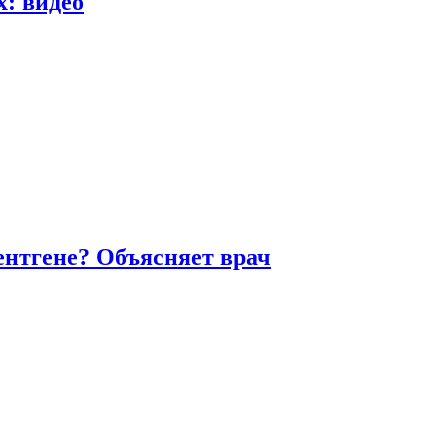
х: видео
ентгене? Объясняет врач