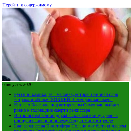
Перейти к содержимому
6 августа, 2026
Русский камикадзе – человек, который не знал слов
«страх» и «боль». ХОККЕЙ. Легендарные имена
Книга о Кеосаяне под авторством Симоньян выйдет
ровно к годовщине смерти режиссера
История необычной дружбы: как москвичу удалось
приручить ворон и почему бердвотчинг в тренде
Брат режиссера Кристофера Нолана мог быть киллером