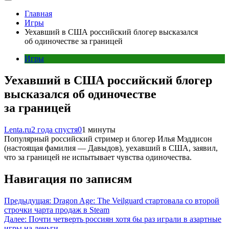
Главная
Игры
Уехавший в США российский блогер высказался
об одиночестве за границей
Игры
Уехавший в США российский блогер
высказался об одиночестве
за границей
Lenta.ru
2 года спустя
0
1 минуты
Популярный российский стример и блогер Илья Мэддисон
(настоящая фамилия — Давыдов), уехавший в США, заявил,
что за границей не испытывает чувства одиночества.
Навигация по записям
Предыдущая:
Dragon Age: The Veilguard стартовала со второй
строчки чарта продаж в Steam
Далее:
Почти четверть россиян хотя бы раз играли в азартные
игры на деньги