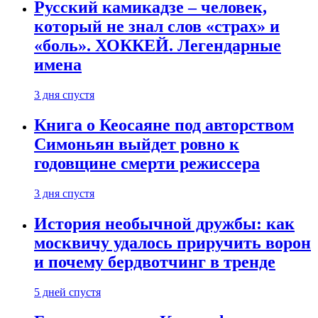
Русский камикадзе – человек,
который не знал слов «страх» и
«боль». ХОККЕЙ. Легендарные
имена
3 дня спустя
Книга о Кеосаяне под авторством
Симоньян выйдет ровно к
годовщине смерти режиссера
3 дня спустя
История необычной дружбы: как
москвичу удалось приручить ворон
и почему бердвотчинг в тренде
5 дней спустя