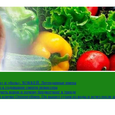
рах» и «боль». ХОККЕЙ. Легендарные имена
о к годовщине смерти режиссера
чить ворон и почему бердвотчинг в тренде
 кличке Оппенгеймер. Он вышел сухим из воды и исчез после з