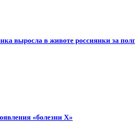
енка выросла в животе россиянки за пол
оявления «болезни Х»