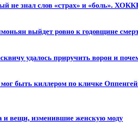
рый не знал слов «страх» и «боль». ХОК
имоньян выйдет ровно к годовщине смер
квичу удалось приручить ворон и почем
 мог быть киллером по кличке Оппенгей
а и вещи, изменившие женскую моду