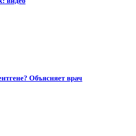
х: видео
ентгене? Объясняет врач