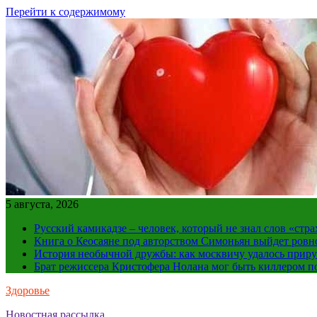
Перейти к содержимому
5 августа, 2026
Русский камикадзе – человек, который не знал слов «ст
Книга о Кеосаяне под авторством Симоньян выйдет ровн
История необычной дружбы: как москвичу удалось приру
Брат режиссера Кристофера Нолана мог быть киллером по
Здоровье
Новостная рассылка