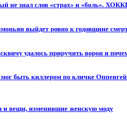
рый не знал слов «страх» и «боль». ХОК
имоньян выйдет ровно к годовщине смер
квичу удалось приручить ворон и почем
 мог быть киллером по кличке Оппенгей
а и вещи, изменившие женскую моду