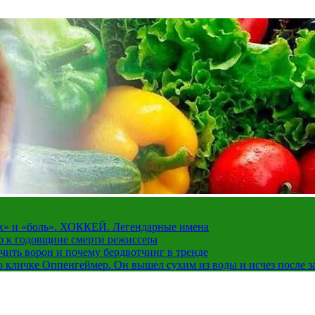
рах» и «боль». ХОККЕЙ. Легендарные имена
о к годовщине смерти режиссера
чить ворон и почему бердвотчинг в тренде
 кличке Оппенгеймер. Он вышел сухим из воды и исчез после з