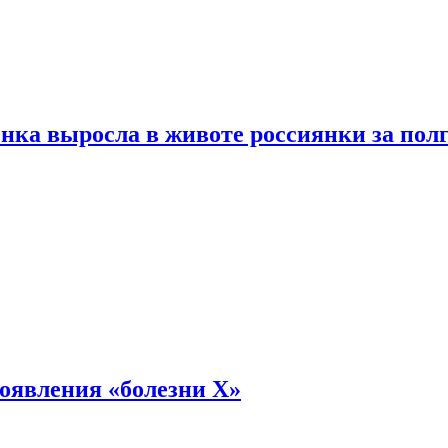
енка выросла в животе россиянки за пол
оявления «болезни Х»