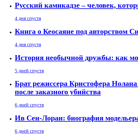
Русский камикадзе – человек, кото
4 дня спустя
Книга о Кеосаяне под авторством С
4 дня спустя
История необычной дружбы: как мос
5 дней спустя
Брат режиссера Кристофера Нолана
после заказного убийства
6 дней спустя
Ив Сен-Лоран: биография модельер
6 дней спустя