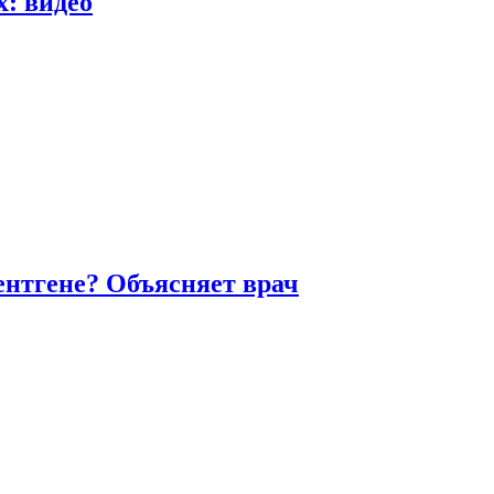
х: видео
ентгене? Объясняет врач