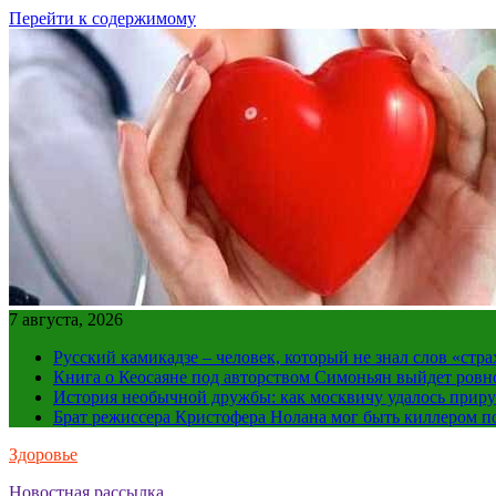
Перейти к содержимому
7 августа, 2026
Русский камикадзе – человек, который не знал слов «ст
Книга о Кеосаяне под авторством Симоньян выйдет ровн
История необычной дружбы: как москвичу удалось приру
Брат режиссера Кристофера Нолана мог быть киллером по
Здоровье
Новостная рассылка