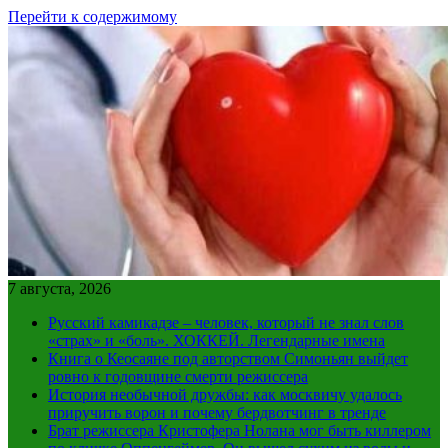
Перейти к содержимому
7 августа, 2026
Русский камикадзе – человек, который не знал слов
«страх» и «боль». ХОККЕЙ. Легендарные имена
Книга о Кеосаяне под авторством Симоньян выйдет
ровно к годовщине смерти режиссера
История необычной дружбы: как москвичу удалось
приручить ворон и почему бердвотчинг в тренде
Брат режиссера Кристофера Нолана мог быть киллером