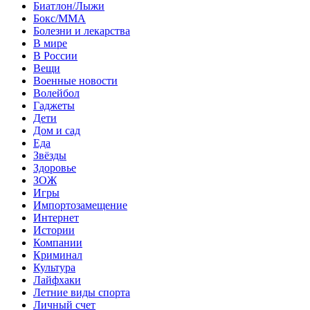
Биатлон/Лыжи
Бокс/MMA
Болезни и лекарства
В мире
В России
Вещи
Военные новости
Волейбол
Гаджеты
Дети
Дом и сад
Еда
Звёзды
Здоровье
ЗОЖ
Игры
Импортозамещение
Интернет
Истории
Компании
Криминал
Культура
Лайфхаки
Летние виды спорта
Личный счет