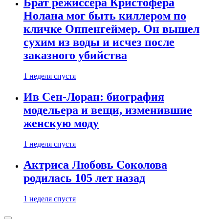
Брат режиссера Кристофера
Нолана мог быть киллером по
кличке Оппенгеймер. Он вышел
сухим из воды и исчез после
заказного убийства
1 неделя спустя
Ив Сен-Лоран: биография
модельера и вещи, изменившие
женскую моду
1 неделя спустя
Актриса Любовь Соколова
родилась 105 лет назад
1 неделя спустя