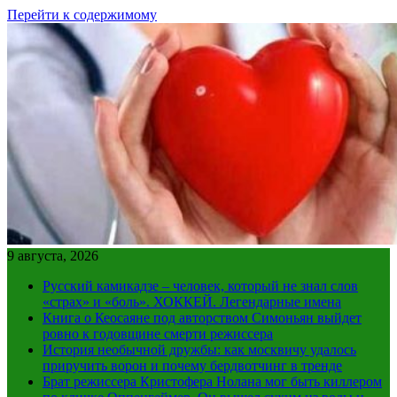
Перейти к содержимому
9 августа, 2026
Русский камикадзе – человек, который не знал слов
«страх» и «боль». ХОККЕЙ. Легендарные имена
Книга о Кеосаяне под авторством Симоньян выйдет
ровно к годовщине смерти режиссера
История необычной дружбы: как москвичу удалось
приручить ворон и почему бердвотчинг в тренде
Брат режиссера Кристофера Нолана мог быть киллером