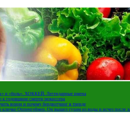
рах» и «боль». ХОККЕЙ. Легендарные имена
о к годовщине смерти режиссера
чить ворон и почему бердвотчинг в тренде
 кличке Оппенгеймер. Он вышел сухим из воды и исчез после з