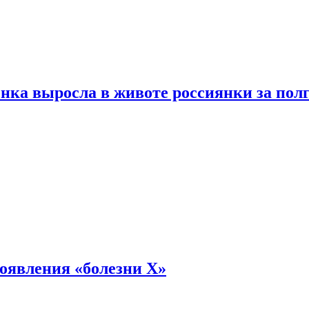
енка выросла в животе россиянки за пол
оявления «болезни Х»