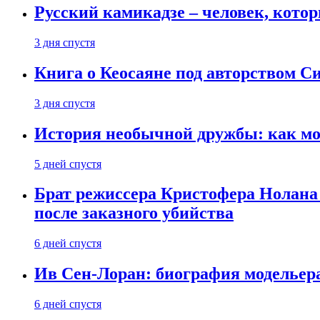
Русский камикадзе – человек, кото
3 дня спустя
Книга о Кеосаяне под авторством С
3 дня спустя
История необычной дружбы: как мос
5 дней спустя
Брат режиссера Кристофера Нолана
после заказного убийства
6 дней спустя
Ив Сен-Лоран: биография модельер
6 дней спустя