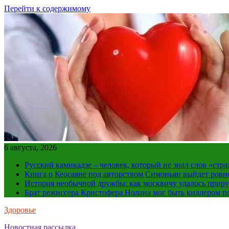
Перейти к содержимому
6 августа, 2026
Русский камикадзе – человек, который не знал слов «ст
Книга о Кеосаяне под авторством Симоньян выйдет ровн
История необычной дружбы: как москвичу удалось приру
Брат режиссера Кристофера Нолана мог быть киллером по
Здоровье
Новостная рассылка