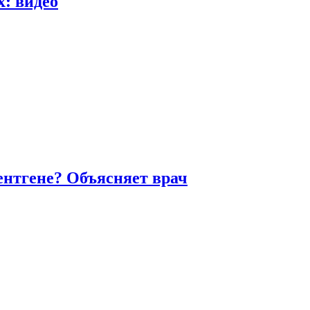
х: видео
ентгене? Объясняет врач