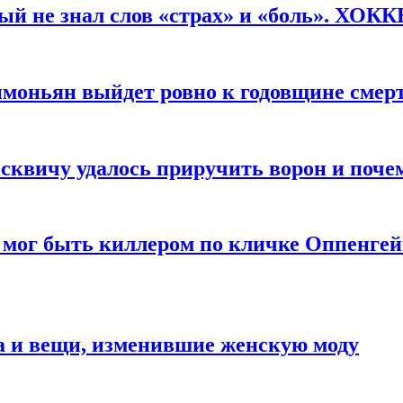
рый не знал слов «страх» и «боль». ХОК
имоньян выйдет ровно к годовщине смер
квичу удалось приручить ворон и почем
 мог быть киллером по кличке Оппенгей
а и вещи, изменившие женскую моду