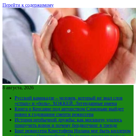
Перейти к содержимому
8 августа, 2026
Русский камикадзе – человек, который не знал слов
«страх» и «боль». ХОККЕЙ. Легендарные имена
Книга о Кеосаяне под авторством Симоньян выйдет
ровно к годовщине смерти режиссера
История необычной дружбы: как москвичу удалось
приручить ворон и почему бердвотчинг в тренде
Брат режиссера Кристофера Нолана мог быть киллером