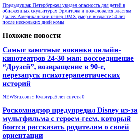
Предыдущая:
Петербуржец увидел опасность для детей в
обнаженных скульптурах Эрмитажа и пожаловался властям
Далее:
Американский рэпер DMX умер в возрасте 50 лет
после нескольких дней комы
Похожие новости
Самые заметные новинки онлайн-
кинотеатров 24-30 мая: воссоединение
“Друзей”, возвращение в 90-е,
перезапуск психотерапевтических
историй
NEWSru.com :: Культура
5 лет спустя
0
Роскомнадзор предупредил Disney из-за
мультфильма c героем-геем, который
боится рассказать родителям о своей
ориентации