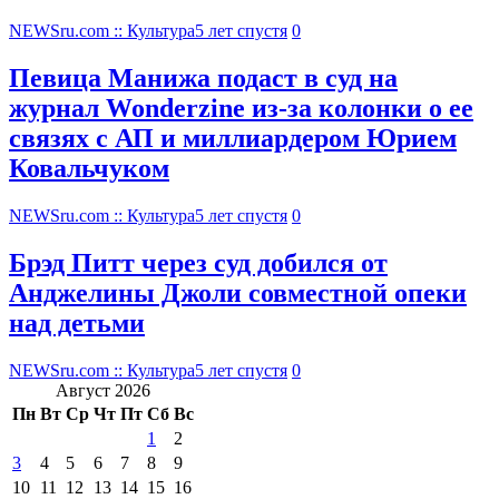
NEWSru.com :: Культура
5 лет спустя
0
Певица Манижа подаст в суд на
журнал Wonderzine из-за колонки о ее
связях с АП и миллиардером Юрием
Ковальчуком
NEWSru.com :: Культура
5 лет спустя
0
Брэд Питт через суд добился от
Анджелины Джоли совместной опеки
над детьми
NEWSru.com :: Культура
5 лет спустя
0
Август 2026
Пн
Вт
Ср
Чт
Пт
Сб
Вс
1
2
3
4
5
6
7
8
9
10
11
12
13
14
15
16