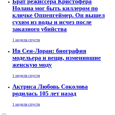
Брат режиссера Кристофера
Нолана мог быть киллером по
кличке Оппенгеймер. Он вышел
сухим из воды и исчез после
заказного убийства
1 неделя спустя
Ив Сен-Лоран: биография
модельера и вещи, изменившие
женскую моду
1 неделя спустя
Актриса Любовь Соколова
родилась 105 лет назад
1 неделя спустя