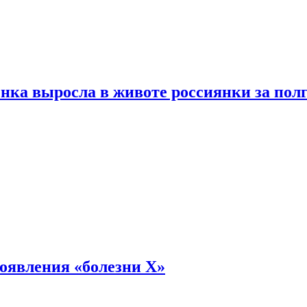
енка выросла в животе россиянки за пол
оявления «болезни Х»