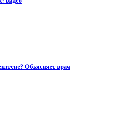
х: видео
ентгене? Объясняет врач