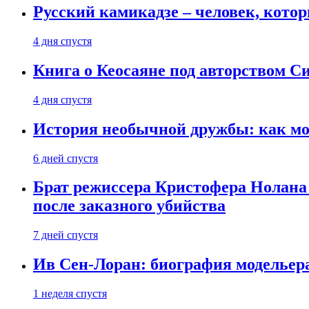
Русский камикадзе – человек, кото
4 дня спустя
Книга о Кеосаяне под авторством С
4 дня спустя
История необычной дружбы: как мос
6 дней спустя
Брат режиссера Кристофера Нолана
после заказного убийства
7 дней спустя
Ив Сен-Лоран: биография модельер
1 неделя спустя