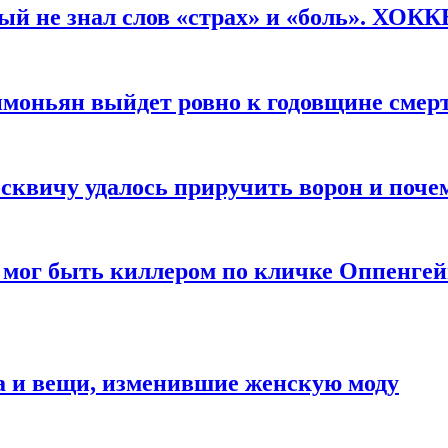
рый не знал слов «страх» и «боль». ХОК
имоньян выйдет ровно к годовщине смер
квичу удалось приручить ворон и почем
 мог быть киллером по кличке Оппенгей
а и вещи, изменившие женскую моду