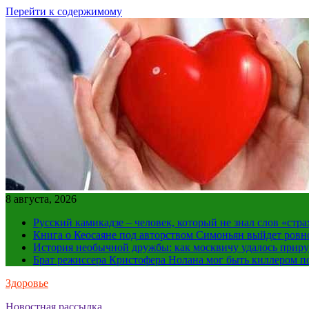
Перейти к содержимому
8 августа, 2026
Русский камикадзе – человек, который не знал слов «ст
Книга о Кеосаяне под авторством Симоньян выйдет ровн
История необычной дружбы: как москвичу удалось приру
Брат режиссера Кристофера Нолана мог быть киллером по
Здоровье
Новостная рассылка