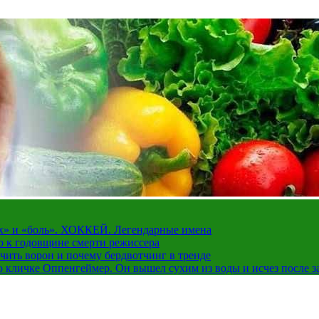
рах» и «боль». ХОККЕЙ. Легендарные имена
о к годовщине смерти режиссера
чить ворон и почему бердвотчинг в тренде
 кличке Оппенгеймер. Он вышел сухим из воды и исчез после з