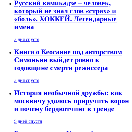
Русский камикадзе – человек,
который не знал слов «страх» и
«боль». ХОККЕЙ. Легендарные
имена
3 дня спустя
Книга о Кеосаяне под авторством
Симоньян выйдет ровно к
годовщине смерти режиссера
3 дня спустя
История необычной дружбы: как
москвичу удалось приручить ворон
и почему бердвотчинг в тренде
5 дней спустя