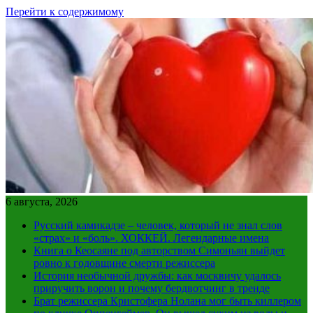
Перейти к содержимому
6 августа, 2026
Русский камикадзе – человек, который не знал слов
«страх» и «боль». ХОККЕЙ. Легендарные имена
Книга о Кеосаяне под авторством Симоньян выйдет
ровно к годовщине смерти режиссера
История необычной дружбы: как москвичу удалось
приручить ворон и почему бердвотчинг в тренде
Брат режиссера Кристофера Нолана мог быть киллером