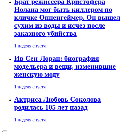
Брат режиссера Кристофера
Нолана мог быть киллером по
кличке Оппенгеймер. Он вышел
сухим из воды и исчез после
заказного убийства
1 неделя спустя
Ив Сен-Лоран: биография
модельера и вещи, изменившие
женскую моду
1 неделя спустя
Актриса Любовь Соколова
родилась 105 лет назад
1 неделя спустя