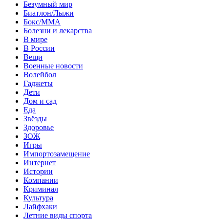
Безумный мир
Биатлон/Лыжи
Бокс/MMA
Болезни и лекарства
В мире
В России
Вещи
Военные новости
Волейбол
Гаджеты
Дети
Дом и сад
Еда
Звёзды
Здоровье
ЗОЖ
Игры
Импортозамещение
Интернет
Истории
Компании
Криминал
Культура
Лайфхаки
Летние виды спорта