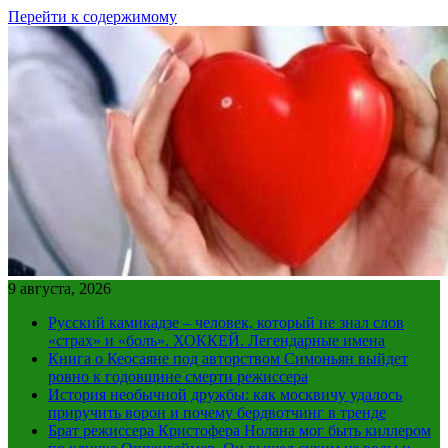
Перейти к содержимому
9 августа, 2026
Русский камикадзе – человек, который не знал слов
«страх» и «боль». ХОККЕЙ. Легендарные имена
Книга о Кеосаяне под авторством Симоньян выйдет
ровно к годовщине смерти режиссера
История необычной дружбы: как москвичу удалось
приручить ворон и почему бердвотчинг в тренде
Брат режиссера Кристофера Нолана мог быть киллером