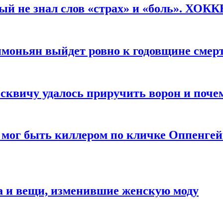
рый не знал слов «страх» и «боль». ХОК
имоньян выйдет ровно к годовщине смер
квичу удалось приручить ворон и почем
 мог быть киллером по кличке Оппенгей
а и вещи, изменившие женскую моду