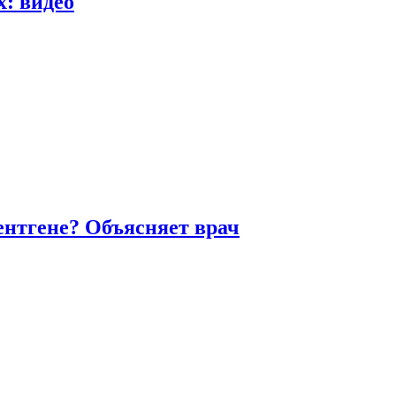
х: видео
ентгене? Объясняет врач