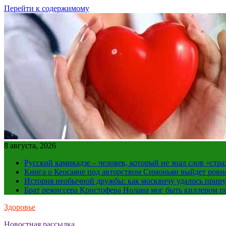
Перейти к содержимому
8 августа, 2026
Русский камикадзе – человек, который не знал слов «ст
Книга о Кеосаяне под авторством Симоньян выйдет ровн
История необычной дружбы: как москвичу удалось приру
Брат режиссера Кристофера Нолана мог быть киллером по
Здоровье
Новостная рассылка