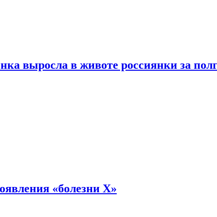
енка выросла в животе россиянки за пол
оявления «болезни Х»