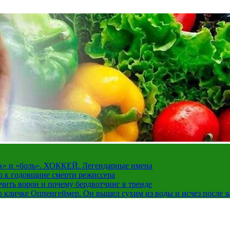
рах» и «боль». ХОККЕЙ. Легендарные имена
о к годовщине смерти режиссера
чить ворон и почему бердвотчинг в тренде
 кличке Оппенгеймер. Он вышел сухим из воды и исчез после з