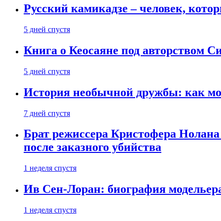
Русский камикадзе – человек, кото
5 дней спустя
Книга о Кеосаяне под авторством С
5 дней спустя
История необычной дружбы: как мос
7 дней спустя
Брат режиссера Кристофера Нолана
после заказного убийства
1 неделя спустя
Ив Сен-Лоран: биография модельер
1 неделя спустя