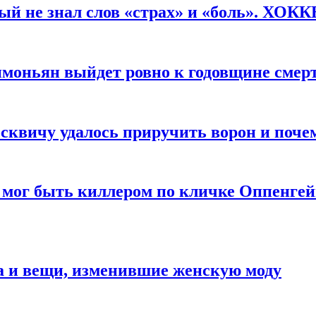
рый не знал слов «страх» и «боль». ХОК
имоньян выйдет ровно к годовщине смер
квичу удалось приручить ворон и почем
 мог быть киллером по кличке Оппенгей
а и вещи, изменившие женскую моду