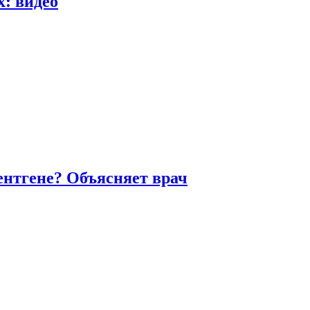
х: видео
ентгене? Объясняет врач