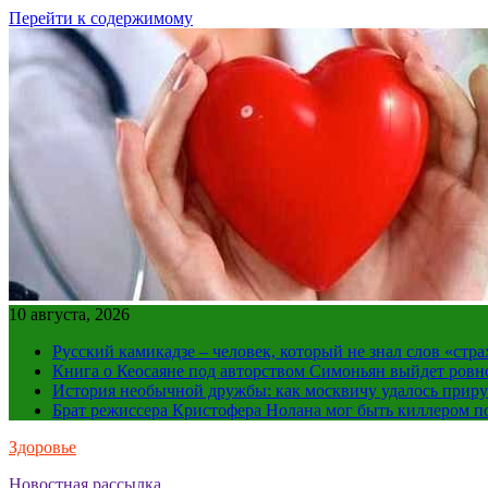
Перейти к содержимому
10 августа, 2026
Русский камикадзе – человек, который не знал слов «ст
Книга о Кеосаяне под авторством Симоньян выйдет ровн
История необычной дружбы: как москвичу удалось приру
Брат режиссера Кристофера Нолана мог быть киллером по
Здоровье
Новостная рассылка