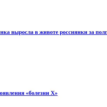
енка выросла в животе россиянки за пол
оявления «болезни Х»