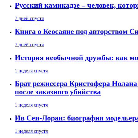
Русский камикадзе – человек, кото
7 дней спустя
Книга о Кеосаяне под авторством С
7 дней спустя
История необычной дружбы: как мос
1 неделя спустя
Брат режиссера Кристофера Нолана
после заказного убийства
1 неделя спустя
Ив Сен-Лоран: биография модельер
1 неделя спустя