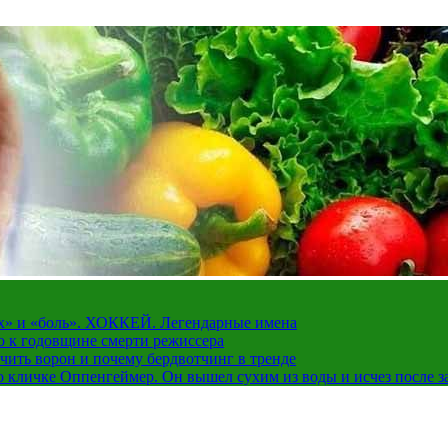
рах» и «боль». ХОККЕЙ. Легендарные имена
о к годовщине смерти режиссера
чить ворон и почему бердвотчинг в тренде
 кличке Оппенгеймер. Он вышел сухим из воды и исчез после з