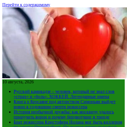
Перейти к содержимому
10 августа, 2026
Русский камикадзе – человек, который не знал слов
«страх» и «боль». ХОККЕЙ. Легендарные имена
Книга о Кеосаяне под авторством Симоньян выйдет
ровно к годовщине смерти режиссера
История необычной дружбы: как москвичу удалось
приручить ворон и почему бердвотчинг в тренде
Брат режиссера Кристофера Нолана мог быть киллером