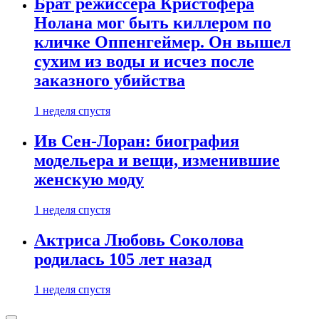
Брат режиссера Кристофера
Нолана мог быть киллером по
кличке Оппенгеймер. Он вышел
сухим из воды и исчез после
заказного убийства
1 неделя спустя
Ив Сен-Лоран: биография
модельера и вещи, изменившие
женскую моду
1 неделя спустя
Актриса Любовь Соколова
родилась 105 лет назад
1 неделя спустя