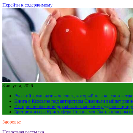
Перейти к содержимому
8 августа, 2026
Русский камикадзе – человек, который не знал слов «ст
Книга о Кеосаяне под авторством Симоньян выйдет ровн
История необычной дружбы: как москвичу удалось приру
Брат режиссера Кристофера Нолана мог быть киллером по
Здоровье
Новостная рассылка