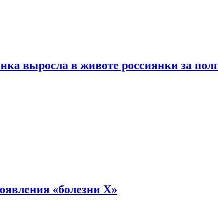
енка выросла в животе россиянки за пол
оявления «болезни Х»