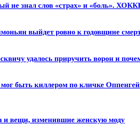
рый не знал слов «страх» и «боль». ХОК
имоньян выйдет ровно к годовщине смер
квичу удалось приручить ворон и почем
 мог быть киллером по кличке Оппенгей
а и вещи, изменившие женскую моду