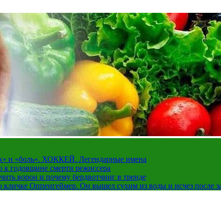
рах» и «боль». ХОККЕЙ. Легендарные имена
о к годовщине смерти режиссера
чить ворон и почему бердвотчинг в тренде
 кличке Оппенгеймер. Он вышел сухим из воды и исчез после з