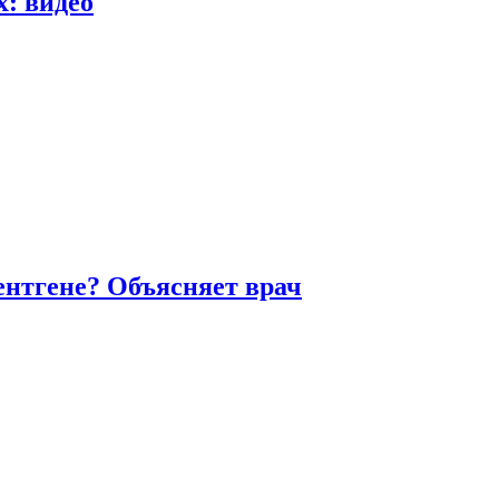
х: видео
ентгене? Объясняет врач