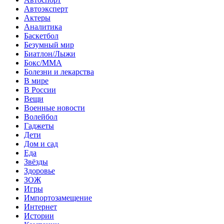
Автоэксперт
Актеры
Аналитика
Баскетбол
Безумный мир
Биатлон/Лыжи
Бокс/MMA
Болезни и лекарства
В мире
В России
Вещи
Военные новости
Волейбол
Гаджеты
Дети
Дом и сад
Еда
Звёзды
Здоровье
ЗОЖ
Игры
Импортозамещение
Интернет
Истории