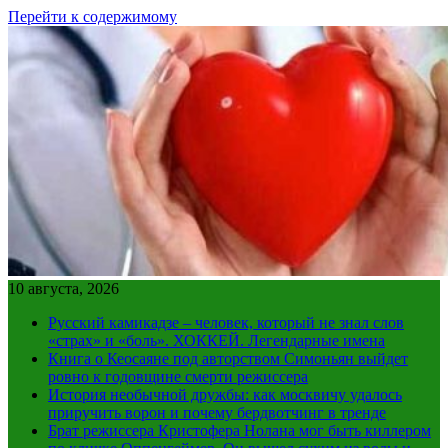
Перейти к содержимому
10 августа, 2026
Русский камикадзе – человек, который не знал слов
«страх» и «боль». ХОККЕЙ. Легендарные имена
Книга о Кеосаяне под авторством Симоньян выйдет
ровно к годовщине смерти режиссера
История необычной дружбы: как москвичу удалось
приручить ворон и почему бердвотчинг в тренде
Брат режиссера Кристофера Нолана мог быть киллером