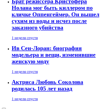
Брат режиссера Кристофера
Нолана мог быть киллером по
кличке Оппенгеймер. Он вышел
сухим из воды и исчез после
заказного убийства
1 неделя спустя
Ив Сен-Лоран: биография
модельера и вещи, изменившие
женскую моду
1 неделя спустя
Актриса Любовь Соколова
родилась 105 лет назад
1 неделя спустя