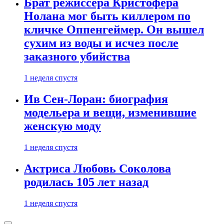
Брат режиссера Кристофера
Нолана мог быть киллером по
кличке Оппенгеймер. Он вышел
сухим из воды и исчез после
заказного убийства
1 неделя спустя
Ив Сен-Лоран: биография
модельера и вещи, изменившие
женскую моду
1 неделя спустя
Актриса Любовь Соколова
родилась 105 лет назад
1 неделя спустя