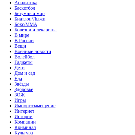
Аналитика
Баскетбол
Безумный мир
Биатлон/Лыжи
Бокс/MMA
Болезни и лекарства
В мире
В России
Вещи
Военные новости
Волейбол
Гаджеты
Дети
Дом и сад
Еда
Звёзды
Здоровье
ЗОЖ
Игры
Импортозамещение
Интернет
Истории
Компании
Криминал
Культура