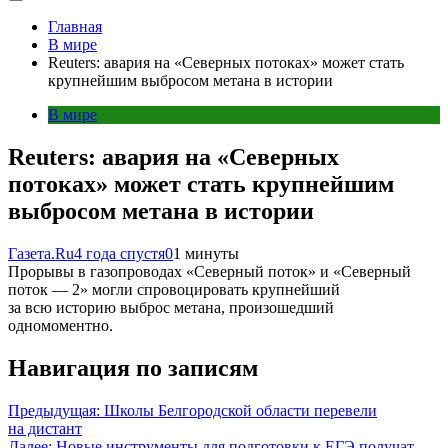
Главная
В мире
Reuters: авария на «Северных потоках» может стать
крупнейшим выбросом метана в истории
В мире
Reuters: авария на «Северных
потоках» может стать крупнейшим
выбросом метана в истории
Газета.Ru
4 года спустя
0
1 минуты
Прорывы в газопроводах «Северный поток» и «Северный
поток — 2» могли спровоцировать крупнейший
за всю историю выброс метана, произошедший
одномоментно.
Навигация по записям
Предыдущая:
Школы Белгородской области перевели
на дистант
Далее:
Новые инструменты для подготовки к ЕГЭ получат