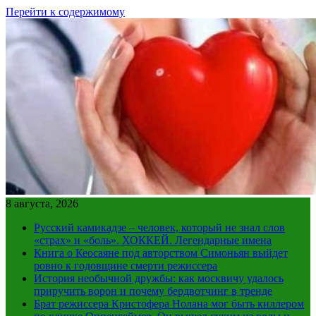
Перейти к содержимому
8 августа, 2026
Русский камикадзе – человек, который не знал слов
«страх» и «боль». ХОККЕЙ. Легендарные имена
Книга о Кеосаяне под авторством Симоньян выйдет
ровно к годовщине смерти режиссера
История необычной дружбы: как москвичу удалось
приручить ворон и почему бердвотчинг в тренде
Брат режиссера Кристофера Нолана мог быть киллером