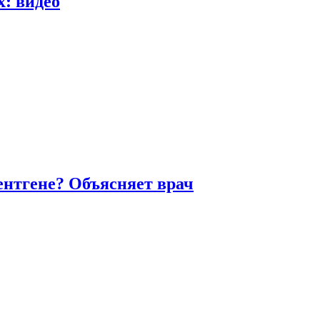
х: видео
ентгене? Объясняет врач