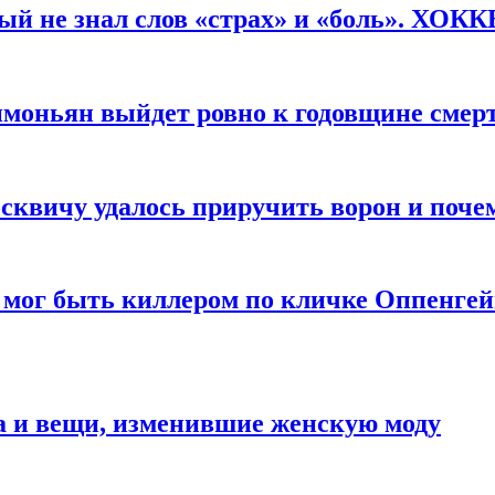
рый не знал слов «страх» и «боль». ХОК
имоньян выйдет ровно к годовщине смер
квичу удалось приручить ворон и почем
 мог быть киллером по кличке Оппенгей
а и вещи, изменившие женскую моду