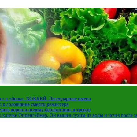
рах» и «боль». ХОККЕЙ. Легендарные имена
о к годовщине смерти режиссера
чить ворон и почему бердвотчинг в тренде
 кличке Оппенгеймер. Он вышел сухим из воды и исчез после з