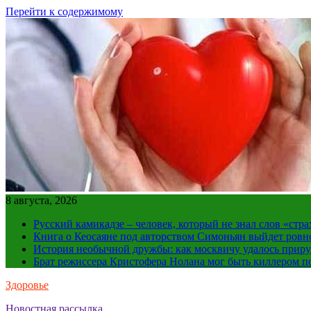
Перейти к содержимому
8 августа, 2026
Русский камикадзе – человек, который не знал слов «ст
Книга о Кеосаяне под авторством Симоньян выйдет ровн
История необычной дружбы: как москвичу удалось приру
Брат режиссера Кристофера Нолана мог быть киллером по
Здоровье
Новостная рассылка