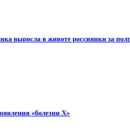
енка выросла в животе россиянки за пол
оявления «болезни Х»