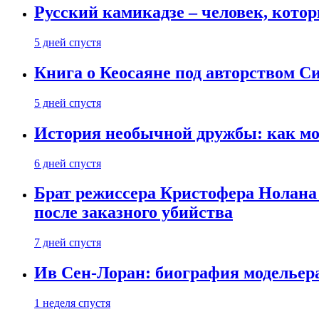
Русский камикадзе – человек, кото
5 дней спустя
Книга о Кеосаяне под авторством С
5 дней спустя
История необычной дружбы: как мос
6 дней спустя
Брат режиссера Кристофера Нолана
после заказного убийства
7 дней спустя
Ив Сен-Лоран: биография модельер
1 неделя спустя