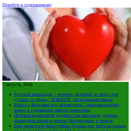
Перейти к содержимому
7 августа, 2026
Русский камикадзе – человек, который не знал слов
«страх» и «боль». ХОККЕЙ. Легендарные имена
Книга о Кеосаяне под авторством Симоньян выйдет
ровно к годовщине смерти режиссера
История необычной дружбы: как москвичу удалось
приручить ворон и почему бердвотчинг в тренде
Брат режиссера Кристофера Нолана мог быть киллером