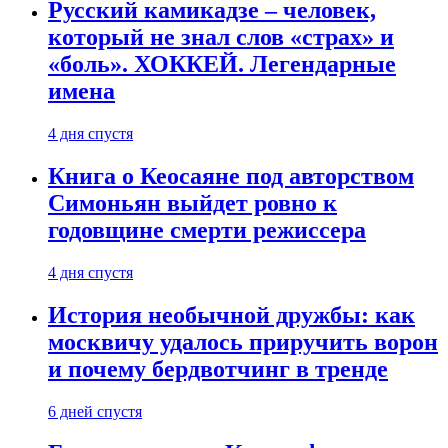
Русский камикадзе – человек,
который не знал слов «страх» и
«боль». ХОККЕЙ. Легендарные
имена
4 дня спустя
Книга о Кеосаяне под авторством
Симоньян выйдет ровно к
годовщине смерти режиссера
4 дня спустя
История необычной дружбы: как
москвичу удалось приручить ворон
и почему бердвотчинг в тренде
6 дней спустя