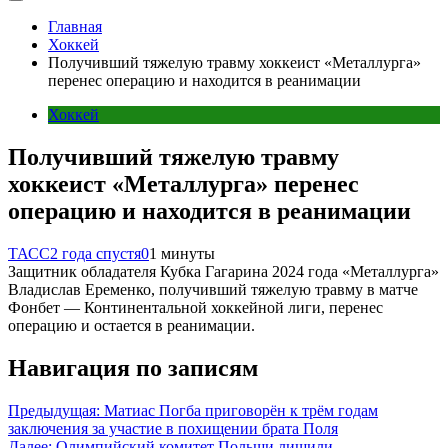
Главная
Хоккей
Получивший тяжелую травму хоккеист «Металлурга»
перенес операцию и находится в реанимации
Хоккей
Получивший тяжелую травму
хоккеист «Металлурга» перенес
операцию и находится в реанимации
ТАСС
2 года спустя
0
1 минуты
Защитник обладателя Кубка Гагарина 2024 года «Металлурга»
Владислав Еременко, получивший тяжелую травму в матче
Фонбет — Континентальной хоккейной лиги, перенес
операцию и остается в реанимации.
Навигация по записям
Предыдущая:
Матиас Погба приговорён к трём годам
заключения за участие в похищении брата Поля
Далее:
Олимпийский комитет Польши лишили