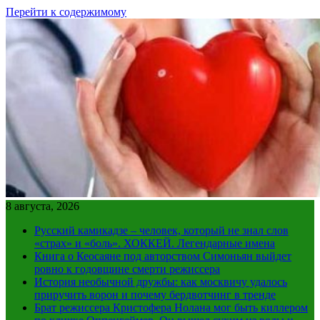
Перейти к содержимому
8 августа, 2026
Русский камикадзе – человек, который не знал слов
«страх» и «боль». ХОККЕЙ. Легендарные имена
Книга о Кеосаяне под авторством Симоньян выйдет
ровно к годовщине смерти режиссера
История необычной дружбы: как москвичу удалось
приручить ворон и почему бердвотчинг в тренде
Брат режиссера Кристофера Нолана мог быть киллером