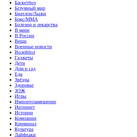
Баскетбол
Безумный мир
Биатлон/Лыжи
Бокс/MMA
Болезни и лекарства
В мире
В России
Вещи
Военные новости
Волейбол
Гаджеты
Дети
Дом и сад
Еда
Звёзды
Здоровье
ЗОЖ
Игры
Импортозамещение
Интернет
Истории
Компании
Криминал
Культура
Лайфхаки