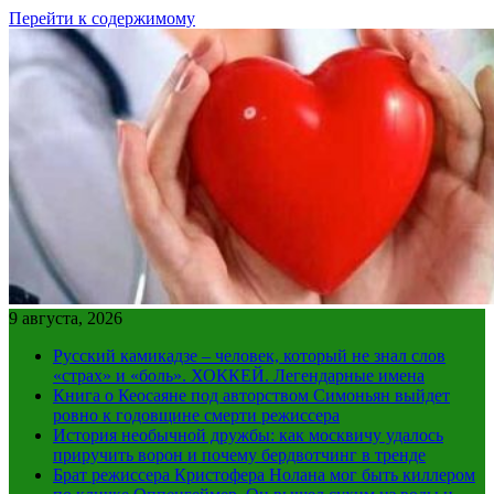
Перейти к содержимому
9 августа, 2026
Русский камикадзе – человек, который не знал слов
«страх» и «боль». ХОККЕЙ. Легендарные имена
Книга о Кеосаяне под авторством Симоньян выйдет
ровно к годовщине смерти режиссера
История необычной дружбы: как москвичу удалось
приручить ворон и почему бердвотчинг в тренде
Брат режиссера Кристофера Нолана мог быть киллером