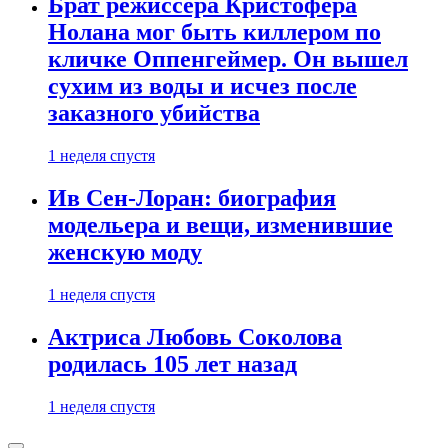
Брат режиссера Кристофера
Нолана мог быть киллером по
кличке Оппенгеймер. Он вышел
сухим из воды и исчез после
заказного убийства
1 неделя спустя
Ив Сен-Лоран: биография
модельера и вещи, изменившие
женскую моду
1 неделя спустя
Актриса Любовь Соколова
родилась 105 лет назад
1 неделя спустя