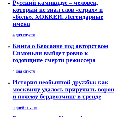
Русский камикадзе – человек,
который не знал слов «страх» и
«боль». ХОККЕЙ. Легендарные
имена
4 дня спустя
Книга о Кеосаяне под авторством
Симоньян выйдет ровно к
годовщине смерти режиссера
4 дня спустя
История необычной дружбы: как
москвичу удалось приручить ворон
и почему бердвотчинг в тренде
6 дней спустя