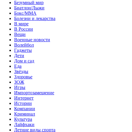
Безумный мир
Биатлон/Лыжи
Бокс/MMA
Болезни и лекарства
В мире
В России
Вещи
Военные новости
Волейбол
Гаджеты
Дети
Дом и сад
Еда
Звёзды
Здоровье
ЗОЖ
Игры
Импортозамещение
Интернет
Истории
Компании
Криминал
Культура
Лайфхаки
Летние виды спорта