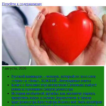
Перейти к содержимому
7 августа, 2026
Русский камикадзе – человек, который не знал слов
«страх» и «боль». ХОККЕЙ. Легендарные имена
Книга о Кеосаяне под авторством Симоньян выйдет
ровно к годовщине смерти режиссера
История необычной дружбы: как москвичу удалось
приручить ворон и почему бердвотчинг в тренде
Брат режиссера Кристофера Нолана мог быть киллером