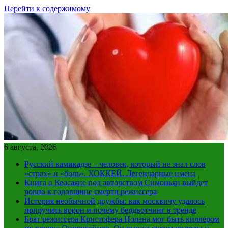
Перейти к содержимому
6 августа, 2026
Русский камикадзе – человек, который не знал слов
«страх» и «боль». ХОККЕЙ. Легендарные имена
Книга о Кеосаяне под авторством Симоньян выйдет
ровно к годовщине смерти режиссера
История необычной дружбы: как москвичу удалось
приручить ворон и почему бердвотчинг в тренде
Брат режиссера Кристофера Нолана мог быть киллером