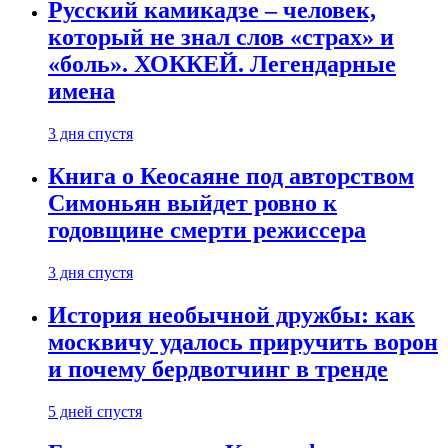
Русский камикадзе – человек,
который не знал слов «страх» и
«боль». ХОККЕЙ. Легендарные
имена
3 дня спустя
Книга о Кеосаяне под авторством
Симоньян выйдет ровно к
годовщине смерти режиссера
3 дня спустя
История необычной дружбы: как
москвичу удалось приручить ворон
и почему бердвотчинг в тренде
5 дней спустя