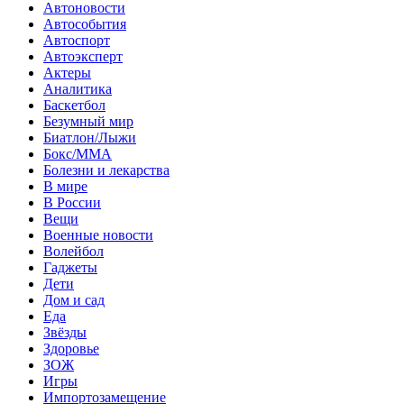
Автоновости
Автособытия
Автоспорт
Автоэксперт
Актеры
Аналитика
Баскетбол
Безумный мир
Биатлон/Лыжи
Бокс/MMA
Болезни и лекарства
В мире
В России
Вещи
Военные новости
Волейбол
Гаджеты
Дети
Дом и сад
Еда
Звёзды
Здоровье
ЗОЖ
Игры
Импортозамещение