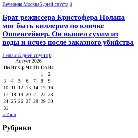
Вечерняя Москва
5 дней спустя
0
Брат режиссера Кристофера Нолана
мог быть киллером по кличке
Оппенгеймер. Он вышел сухим из
воды и исчез после заказного убийства
Lenta.ru
5 дней спустя
0
Август 2026
Пн
Вт
Ср
Чт
Пт
Сб
Вс
1
2
3
4
5
6
7
8
9
10
11
12
13
14
15
16
17
18
19
20
21
22
23
24
25
26
27
28
29
30
31
« Июл
Рубрики