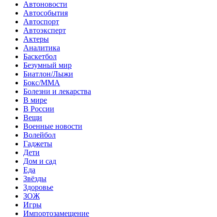
Автоновости
Автособытия
Автоспорт
Автоэксперт
Актеры
Аналитика
Баскетбол
Безумный мир
Биатлон/Лыжи
Бокс/MMA
Болезни и лекарства
В мире
В России
Вещи
Военные новости
Волейбол
Гаджеты
Дети
Дом и сад
Еда
Звёзды
Здоровье
ЗОЖ
Игры
Импортозамещение