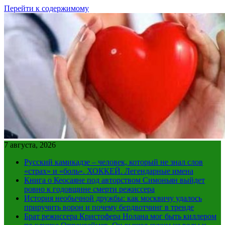
Перейти к содержимому
7 августа, 2026
Русский камикадзе – человек, который не знал слов
«страх» и «боль». ХОККЕЙ. Легендарные имена
Книга о Кеосаяне под авторством Симоньян выйдет
ровно к годовщине смерти режиссера
История необычной дружбы: как москвичу удалось
приручить ворон и почему бердвотчинг в тренде
Брат режиссера Кристофера Нолана мог быть киллером