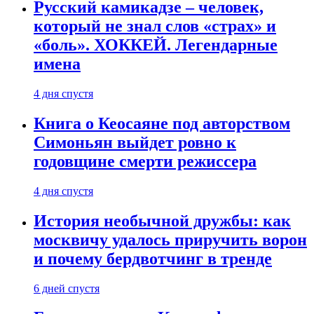
Русский камикадзе – человек,
который не знал слов «страх» и
«боль». ХОККЕЙ. Легендарные
имена
4 дня спустя
Книга о Кеосаяне под авторством
Симоньян выйдет ровно к
годовщине смерти режиссера
4 дня спустя
История необычной дружбы: как
москвичу удалось приручить ворон
и почему бердвотчинг в тренде
6 дней спустя