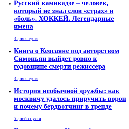
Русский камикадзе – человек,
который не знал слов «страх» и
«боль». ХОККЕЙ. Легендарные
имена
3 дня спустя
Книга о Кеосаяне под авторством
Симоньян выйдет ровно к
годовщине смерти режиссера
3 дня спустя
История необычной дружбы: как
москвичу удалось приручить ворон
и почему бердвотчинг в тренде
5 дней спустя