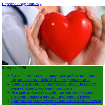
Перейти к содержимому
6 августа, 2026
Русский камикадзе – человек, который не знал слов
«страх» и «боль». ХОККЕЙ. Легендарные имена
Книга о Кеосаяне под авторством Симоньян выйдет
ровно к годовщине смерти режиссера
История необычной дружбы: как москвичу удалось
приручить ворон и почему бердвотчинг в тренде
Брат режиссера Кристофера Нолана мог быть киллером