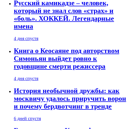
Русский камикадзе – человек,
который не знал слов «страх» и
«боль». ХОККЕЙ. Легендарные
имена
4 дня спустя
Книга о Кеосаяне под авторством
Симоньян выйдет ровно к
годовщине смерти режиссера
4 дня спустя
История необычной дружбы: как
москвичу удалось приручить ворон
и почему бердвотчинг в тренде
6 дней спустя