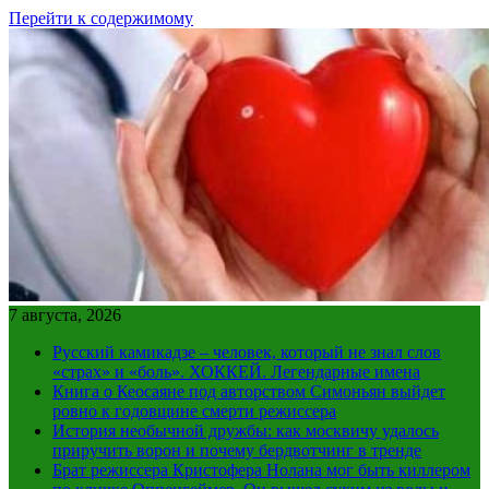
Перейти к содержимому
7 августа, 2026
Русский камикадзе – человек, который не знал слов
«страх» и «боль». ХОККЕЙ. Легендарные имена
Книга о Кеосаяне под авторством Симоньян выйдет
ровно к годовщине смерти режиссера
История необычной дружбы: как москвичу удалось
приручить ворон и почему бердвотчинг в тренде
Брат режиссера Кристофера Нолана мог быть киллером