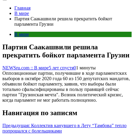
Главная
В мире
Партия Саакашвили решила прекратить бойкот
парламента Грузии
В мире
Партия Саакашвили решила
прекратить бойкот парламента Грузии
NEWSru.com :: В мире
5 лет спустя
0
1 минуты
Оппозиционные партии, получившие в ходе парламентских
выборов в октябре 2020 года 60 из 150 депутатских мандатов,
объявили бойкот парламенту, заявив, что выборы были
тотально сфальсифицированы в пользу правящей сейчас
партии "Грузинская мечта". Возник политический кризис,
когда парламент не мог работать полноценно.
Навигация по записям
Предыдущая:
Коллектив канувшего в Лету “Тамбова” тепло
попрощался с болельщиками