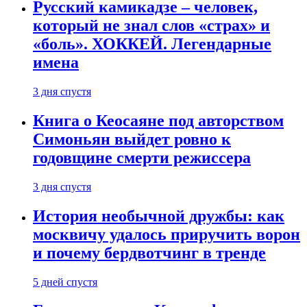
Русский камикадзе – человек,
который не знал слов «страх» и
«боль». ХОККЕЙ. Легендарные
имена
3 дня спустя
Книга о Кеосаяне под авторством
Симоньян выйдет ровно к
годовщине смерти режиссера
3 дня спустя
История необычной дружбы: как
москвичу удалось приручить ворон
и почему бердвотчинг в тренде
5 дней спустя