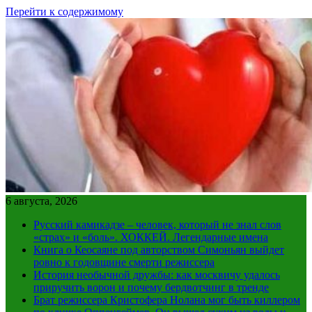
Перейти к содержимому
6 августа, 2026
Русский камикадзе – человек, который не знал слов
«страх» и «боль». ХОККЕЙ. Легендарные имена
Книга о Кеосаяне под авторством Симоньян выйдет
ровно к годовщине смерти режиссера
История необычной дружбы: как москвичу удалось
приручить ворон и почему бердвотчинг в тренде
Брат режиссера Кристофера Нолана мог быть киллером