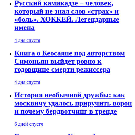
Русский камикадзе – человек,
который не знал слов «страх» и
«боль». ХОККЕЙ. Легендарные
имена
4 дня спустя
Книга о Кеосаяне под авторством
Симоньян выйдет ровно к
годовщине смерти режиссера
4 дня спустя
История необычной дружбы: как
москвичу удалось приручить ворон
и почему бердвотчинг в тренде
6 дней спустя