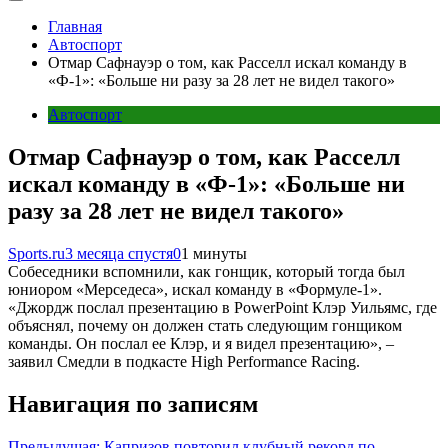
Главная
Автоспорт
Отмар Сафнауэр о том, как Расселл искал команду в
«Ф-1»: «Больше ни разу за 28 лет не видел такого»
Автоспорт
Отмар Сафнауэр о том, как Расселл
искал команду в «Ф-1»: «Больше ни
разу за 28 лет не видел такого»
Sports.ru
3 месяца спустя
0
1 минуты
Собеседники вспомнили, как гонщик, который тогда был
юниором «Мерседеса», искал команду в «Формуле-1».
«Джордж послал презентацию в PowerPoint Клэр Уильямс, где
объяснял, почему он должен стать следующим гонщиком
команды. Он послал ее Клэр, и я видел презентацию», –
заявил Смедли в подкасте High Performance Racing.
Навигация по записям
Предыдущая:
Капризов повторил клубный рекорд по