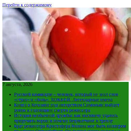
Перейти к содержимому
7 августа, 2026
Русский камикадзе – человек, который не знал слов
«страх» и «боль». ХОККЕЙ. Легендарные имена
Книга о Кеосаяне под авторством Симоньян выйдет
ровно к годовщине смерти режиссера
История необычной дружбы: как москвичу удалось
приручить ворон и почему бердвотчинг в тренде
Брат режиссера Кристофера Нолана мог быть киллером