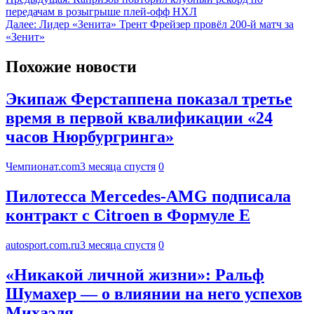
передачам в розыгрыше плей-офф НХЛ
Далее:
Лидер «Зенита» Трент Фрейзер провёл 200-й матч за
«Зенит»
Похожие новости
Экипаж Ферстаппена показал третье
время в первой квалификации «24
часов Нюрбургринга»
Чемпионат.com
3 месяца спустя
0
Пилотесса Mercedes-AMG подписала
контракт с Citroen в Формуле Е
autosport.com.ru
3 месяца спустя
0
«Никакой личной жизни»: Ральф
Шумахер — о влиянии на него успехов
Михаэля