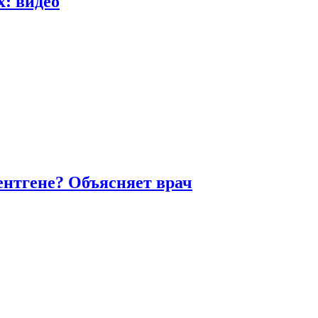
х: видео
ентгене? Объясняет врач