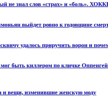
рый не знал слов «страх» и «боль». ХОК
имоньян выйдет ровно к годовщине смер
квичу удалось приручить ворон и почем
 мог быть киллером по кличке Оппенгей
а и вещи, изменившие женскую моду