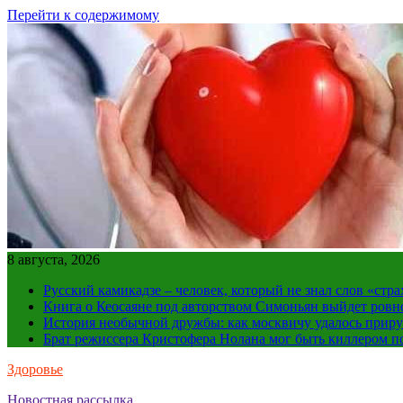
Перейти к содержимому
8 августа, 2026
Русский камикадзе – человек, который не знал слов «ст
Книга о Кеосаяне под авторством Симоньян выйдет ровн
История необычной дружбы: как москвичу удалось приру
Брат режиссера Кристофера Нолана мог быть киллером по
Здоровье
Новостная рассылка