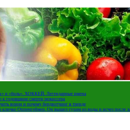
рах» и «боль». ХОККЕЙ. Легендарные имена
о к годовщине смерти режиссера
чить ворон и почему бердвотчинг в тренде
 кличке Оппенгеймер. Он вышел сухим из воды и исчез после з