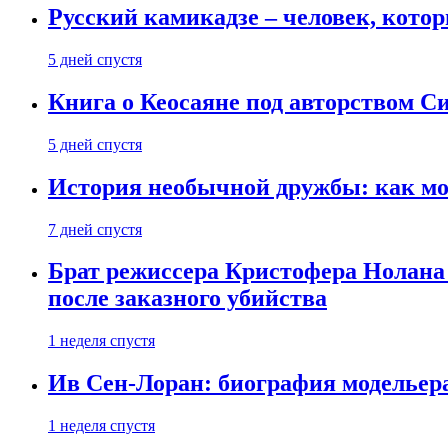
Русский камикадзе – человек, кото
5 дней спустя
Книга о Кеосаяне под авторством С
5 дней спустя
История необычной дружбы: как мос
7 дней спустя
Брат режиссера Кристофера Нолана
после заказного убийства
1 неделя спустя
Ив Сен-Лоран: биография модельер
1 неделя спустя