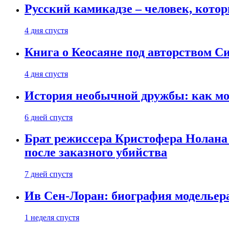
Русский камикадзе – человек, кото
4 дня спустя
Книга о Кеосаяне под авторством С
4 дня спустя
История необычной дружбы: как мос
6 дней спустя
Брат режиссера Кристофера Нолана
после заказного убийства
7 дней спустя
Ив Сен-Лоран: биография модельер
1 неделя спустя