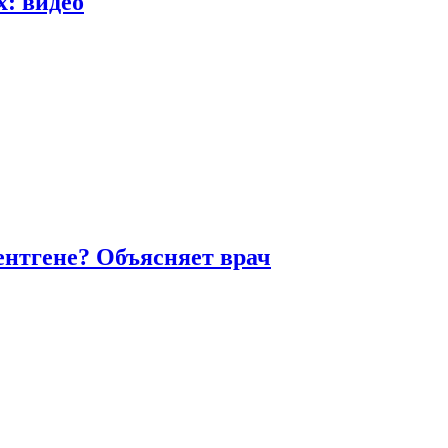
х: видео
ентгене? Объясняет врач