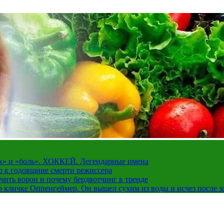
рах» и «боль». ХОККЕЙ. Легендарные имена
о к годовщине смерти режиссера
чить ворон и почему бердвотчинг в тренде
 кличке Оппенгеймер. Он вышел сухим из воды и исчез после з