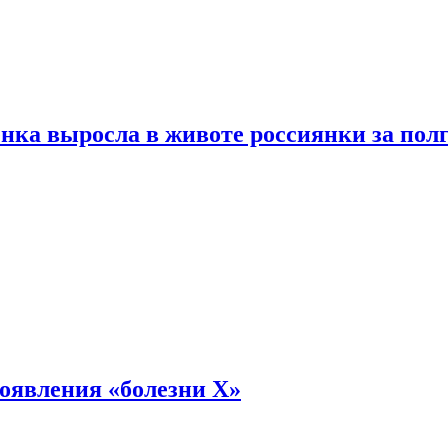
енка выросла в животе россиянки за пол
оявления «болезни Х»