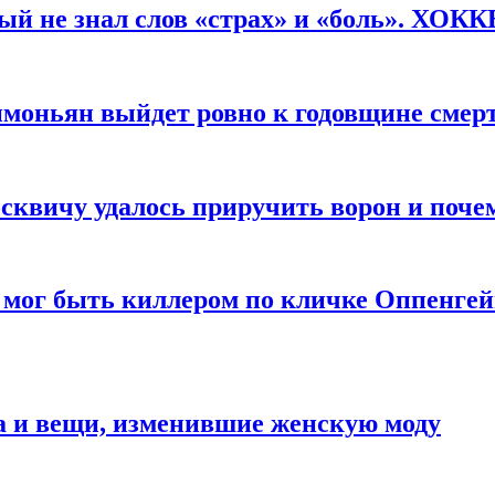
рый не знал слов «страх» и «боль». ХОК
имоньян выйдет ровно к годовщине смер
квичу удалось приручить ворон и почем
 мог быть киллером по кличке Оппенгей
а и вещи, изменившие женскую моду