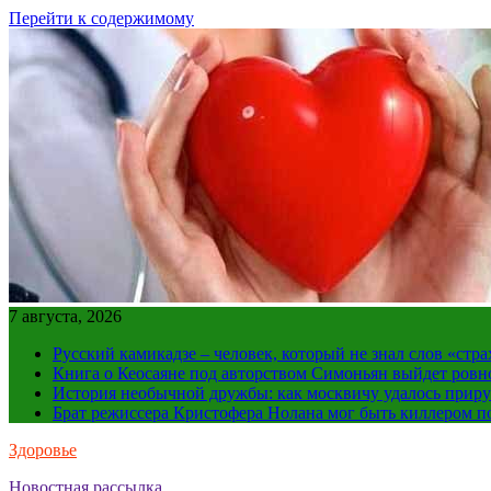
Перейти к содержимому
7 августа, 2026
Русский камикадзе – человек, который не знал слов «ст
Книга о Кеосаяне под авторством Симоньян выйдет ровн
История необычной дружбы: как москвичу удалось приру
Брат режиссера Кристофера Нолана мог быть киллером по
Здоровье
Новостная рассылка