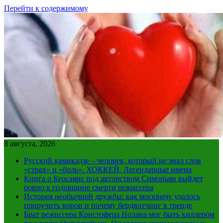
Перейти к содержимому
8 августа, 2026
Русский камикадзе – человек, который не знал слов
«страх» и «боль». ХОККЕЙ. Легендарные имена
Книга о Кеосаяне под авторством Симоньян выйдет
ровно к годовщине смерти режиссера
История необычной дружбы: как москвичу удалось
приручить ворон и почему бердвотчинг в тренде
Брат режиссера Кристофера Нолана мог быть киллером