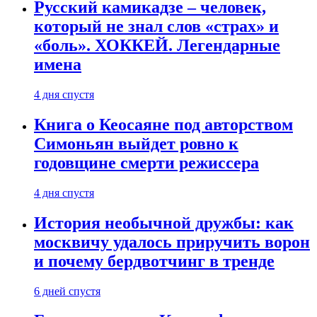
Русский камикадзе – человек,
который не знал слов «страх» и
«боль». ХОККЕЙ. Легендарные
имена
4 дня спустя
Книга о Кеосаяне под авторством
Симоньян выйдет ровно к
годовщине смерти режиссера
4 дня спустя
История необычной дружбы: как
москвичу удалось приручить ворон
и почему бердвотчинг в тренде
6 дней спустя