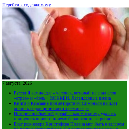
Перейти к содержимому
7 августа, 2026
Русский камикадзе – человек, который не знал слов
«страх» и «боль». ХОККЕЙ. Легендарные имена
Книга о Кеосаяне под авторством Симоньян выйдет
ровно к годовщине смерти режиссера
История необычной дружбы: как москвичу удалось
приручить ворон и почему бердвотчинг в тренде
Брат режиссера Кристофера Нолана мог быть киллером