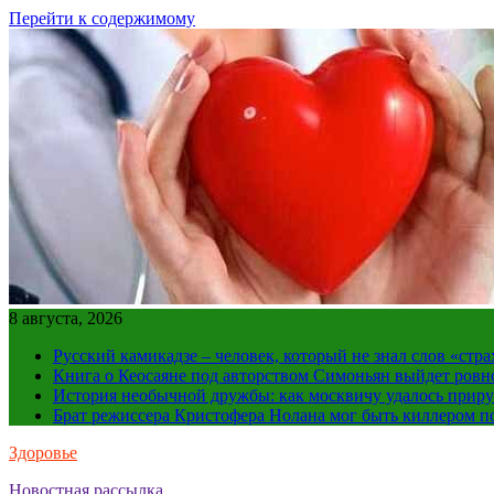
Перейти к содержимому
8 августа, 2026
Русский камикадзе – человек, который не знал слов «ст
Книга о Кеосаяне под авторством Симоньян выйдет ровн
История необычной дружбы: как москвичу удалось приру
Брат режиссера Кристофера Нолана мог быть киллером по
Здоровье
Новостная рассылка