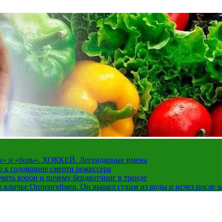
рах» и «боль». ХОККЕЙ. Легендарные имена
о к годовщине смерти режиссера
чить ворон и почему бердвотчинг в тренде
 кличке Оппенгеймер. Он вышел сухим из воды и исчез после з