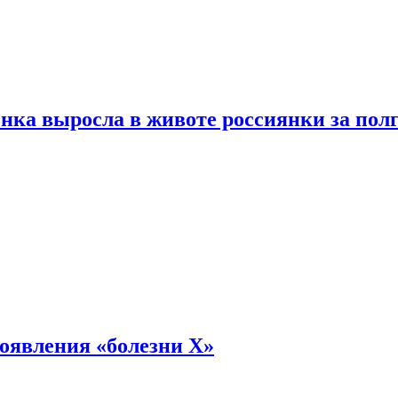
енка выросла в животе россиянки за пол
оявления «болезни Х»