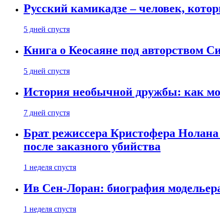
Русский камикадзе – человек, кото
5 дней спустя
Книга о Кеосаяне под авторством С
5 дней спустя
История необычной дружбы: как мос
7 дней спустя
Брат режиссера Кристофера Нолана
после заказного убийства
1 неделя спустя
Ив Сен-Лоран: биография модельер
1 неделя спустя