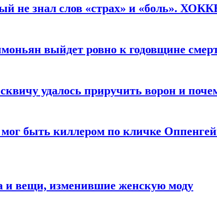
рый не знал слов «страх» и «боль». ХОК
имоньян выйдет ровно к годовщине смер
квичу удалось приручить ворон и почем
 мог быть киллером по кличке Оппенгей
а и вещи, изменившие женскую моду