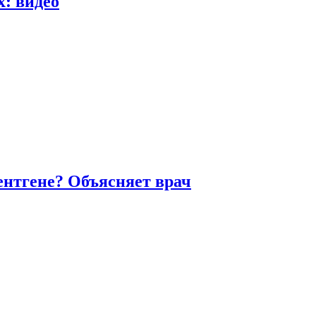
х: видео
ентгене? Объясняет врач