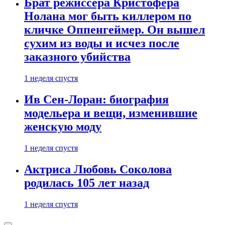
Брат режиссера Кристофера
Нолана мог быть киллером по
кличке Оппенгеймер. Он вышел
сухим из воды и исчез после
заказного убийства
1 неделя спустя
Ив Сен-Лоран: биография
модельера и вещи, изменившие
женскую моду
1 неделя спустя
Актриса Любовь Соколова
родилась 105 лет назад
1 неделя спустя