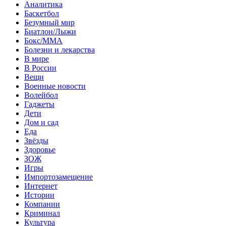
Аналитика
Баскетбол
Безумный мир
Биатлон/Лыжи
Бокс/MMA
Болезни и лекарства
В мире
В России
Вещи
Военные новости
Волейбол
Гаджеты
Дети
Дом и сад
Еда
Звёзды
Здоровье
ЗОЖ
Игры
Импортозамещение
Интернет
Истории
Компании
Криминал
Культура