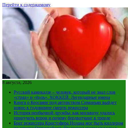
Перейти к содержимому
8 августа, 2026
Русский камикадзе – человек, который не знал слов
«страх» и «боль». ХОККЕЙ. Легендарные имена
Книга о Кеосаяне под авторством Симоньян выйдет
ровно к годовщине смерти режиссера
История необычной дружбы: как москвичу удалось
приручить ворон и почему бердвотчинг в тренде
Брат режиссера Кристофера Нолана мог быть киллером