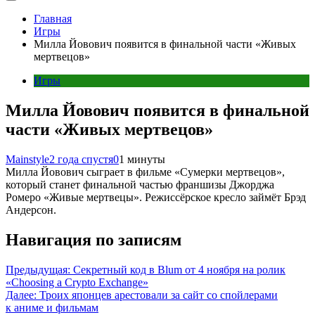
Главная
Игры
Милла Йовович появится в финальной части «Живых
мертвецов»
Игры
Милла Йовович появится в финальной
части «Живых мертвецов»
Mainstyle
2 года спустя
0
1 минуты
Милла Йовович сыграет в фильме «Сумерки мертвецов»,
который станет финальной частью франшизы Джорджа
Ромеро «Живые мертвецы». Режиссёрское кресло займёт Брэд
Андерсон.
Навигация по записям
Предыдущая:
Секретный код в Blum от 4 ноября на ролик
«Choosing a Crypto Exchange»
Далее:
Троих японцев арестовали за сайт со спойлерами
к аниме и фильмам