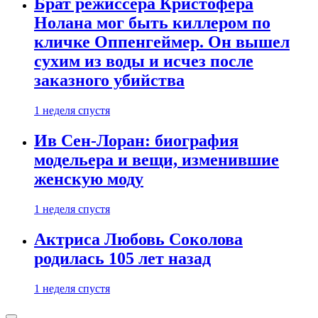
Брат режиссера Кристофера
Нолана мог быть киллером по
кличке Оппенгеймер. Он вышел
сухим из воды и исчез после
заказного убийства
1 неделя спустя
Ив Сен-Лоран: биография
модельера и вещи, изменившие
женскую моду
1 неделя спустя
Актриса Любовь Соколова
родилась 105 лет назад
1 неделя спустя