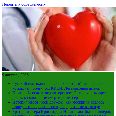
Перейти к содержимому
9 августа, 2026
Русский камикадзе – человек, который не знал слов
«страх» и «боль». ХОККЕЙ. Легендарные имена
Книга о Кеосаяне под авторством Симоньян выйдет
ровно к годовщине смерти режиссера
История необычной дружбы: как москвичу удалось
приручить ворон и почему бердвотчинг в тренде
Брат режиссера Кристофера Нолана мог быть киллером