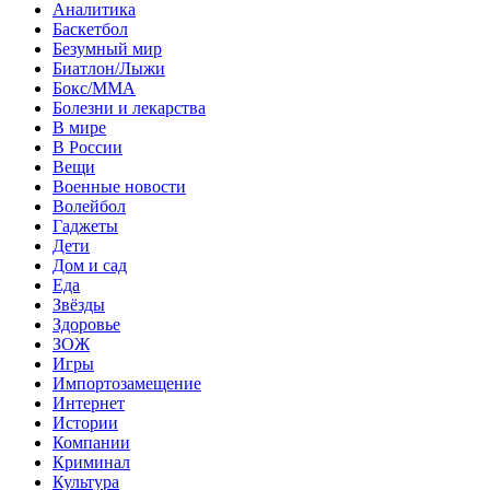
Аналитика
Баскетбол
Безумный мир
Биатлон/Лыжи
Бокс/MMA
Болезни и лекарства
В мире
В России
Вещи
Военные новости
Волейбол
Гаджеты
Дети
Дом и сад
Еда
Звёзды
Здоровье
ЗОЖ
Игры
Импортозамещение
Интернет
Истории
Компании
Криминал
Культура