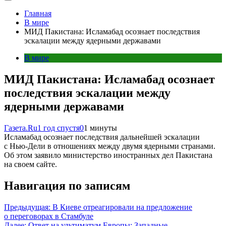
Главная
В мире
МИД Пакистана: Исламабад осознает последствия
эскалации между ядерными державами
В мире
МИД Пакистана: Исламабад осознает
последствия эскалации между
ядерными державами
Газета.Ru
1 год спустя
0
1 минуты
Исламабад осознает последствия дальнейшей эскалации
с Нью-Дели в отношениях между двумя ядерными странами.
Об этом заявило министерство иностранных дел Пакистана
на своем сайте.
Навигация по записям
Предыдущая:
В Киеве отреагировали на предложение
о переговорах в Стамбуле
Далее:
Ответ на ультиматум Европы: Западные