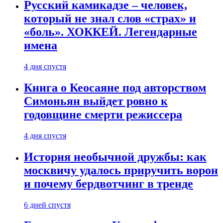
Русский камикадзе – человек,
который не знал слов «страх» и
«боль». ХОККЕЙ. Легендарные
имена
4 дня спустя
Книга о Кеосаяне под авторством
Симоньян выйдет ровно к
годовщине смерти режиссера
4 дня спустя
История необычной дружбы: как
москвичу удалось приручить ворон
и почему бердвотчинг в тренде
6 дней спустя