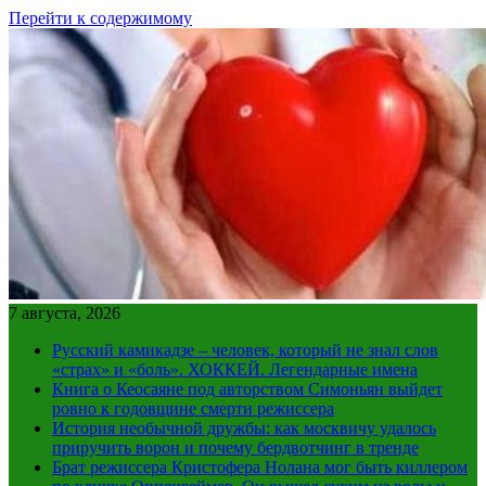
Перейти к содержимому
7 августа, 2026
Русский камикадзе – человек, который не знал слов
«страх» и «боль». ХОККЕЙ. Легендарные имена
Книга о Кеосаяне под авторством Симоньян выйдет
ровно к годовщине смерти режиссера
История необычной дружбы: как москвичу удалось
приручить ворон и почему бердвотчинг в тренде
Брат режиссера Кристофера Нолана мог быть киллером