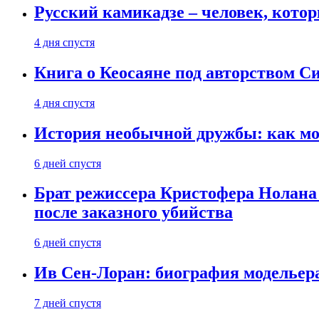
Русский камикадзе – человек, кото
4 дня спустя
Книга о Кеосаяне под авторством С
4 дня спустя
История необычной дружбы: как мос
6 дней спустя
Брат режиссера Кристофера Нолана
после заказного убийства
6 дней спустя
Ив Сен-Лоран: биография модельер
7 дней спустя