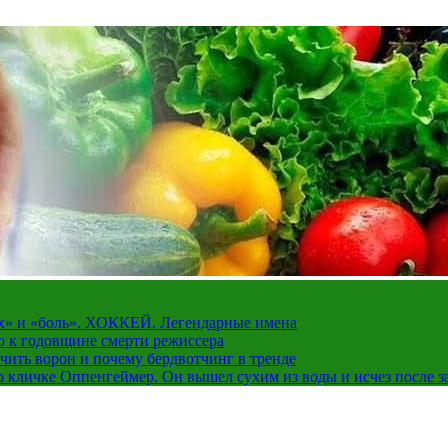
рах» и «боль». ХОККЕЙ. Легендарные имена
о к годовщине смерти режиссера
чить ворон и почему бердвотчинг в тренде
 кличке Оппенгеймер. Он вышел сухим из воды и исчез после з