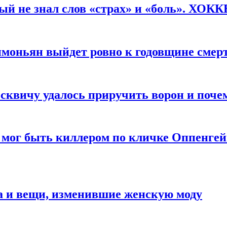
рый не знал слов «страх» и «боль». ХОК
имоньян выйдет ровно к годовщине смер
квичу удалось приручить ворон и почем
 мог быть киллером по кличке Оппенгей
а и вещи, изменившие женскую моду