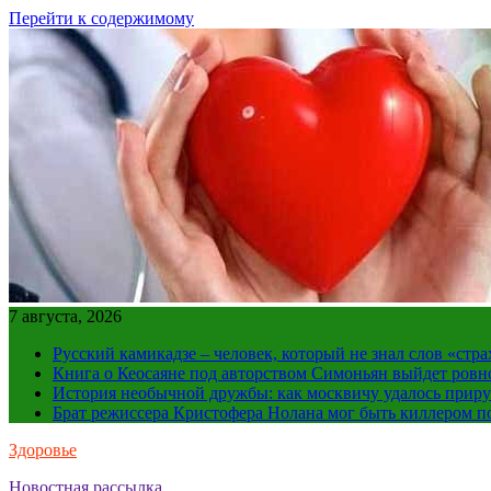
Перейти к содержимому
7 августа, 2026
Русский камикадзе – человек, который не знал слов «ст
Книга о Кеосаяне под авторством Симоньян выйдет ровн
История необычной дружбы: как москвичу удалось приру
Брат режиссера Кристофера Нолана мог быть киллером по
Здоровье
Новостная рассылка