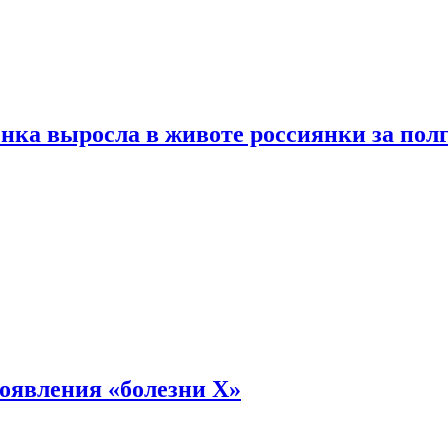
енка выросла в животе россиянки за пол
оявления «болезни Х»