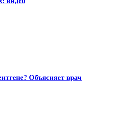
х: видео
ентгене? Объясняет врач