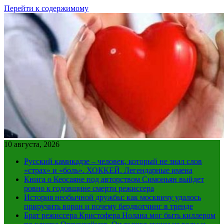
Перейти к содержимому
10 августа, 2026
Русский камикадзе – человек, который не знал слов
«страх» и «боль». ХОККЕЙ. Легендарные имена
Книга о Кеосаяне под авторством Симоньян выйдет
ровно к годовщине смерти режиссера
История необычной дружбы: как москвичу удалось
приручить ворон и почему бердвотчинг в тренде
Брат режиссера Кристофера Нолана мог быть киллером