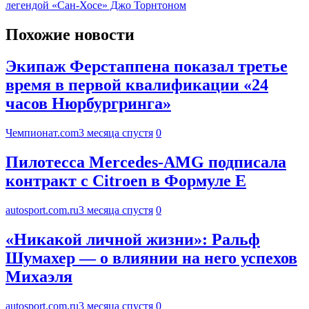
легендой «Сан-Хосе» Джо Торнтоном
Похожие новости
Экипаж Ферстаппена показал третье
время в первой квалификации «24
часов Нюрбургринга»
Чемпионат.com
3 месяца спустя
0
Пилотесса Mercedes-AMG подписала
контракт с Citroen в Формуле Е
autosport.com.ru
3 месяца спустя
0
«Никакой личной жизни»: Ральф
Шумахер — о влиянии на него успехов
Михаэля
autosport.com.ru
3 месяца спустя
0