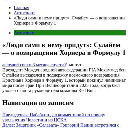
Главная
Автоспорт
«Люди сами к нему придут»: Сулайем — о возвращении
Хорнера в Формулу 1
Автоспорт
«Люди сами к нему придут»: Сулайем
— о возвращении Хорнера в Формулу 1
autosport.com.ru
3 месяца спустя
0
1 минуты
Президент Международной автофедерации FIA Мохаммед бен
Сулайем высказался в поддержку возможного возвращения
Кристиана Хорнера в Формулу 1, который покинул чемпионат
мира после Гран При Великобритании 2025 года, когда был
уволен с поста руководителя команды Red Bull.
Навигация по записям
Предыдущая:
Набабкин дал комментарий по поводу
увольнения Челестини из ЦСКА
Далее:
Защитник «Салавата» Григорий Панин встретился с