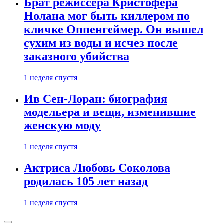
Брат режиссера Кристофера
Нолана мог быть киллером по
кличке Оппенгеймер. Он вышел
сухим из воды и исчез после
заказного убийства
1 неделя спустя
Ив Сен-Лоран: биография
модельера и вещи, изменившие
женскую моду
1 неделя спустя
Актриса Любовь Соколова
родилась 105 лет назад
1 неделя спустя