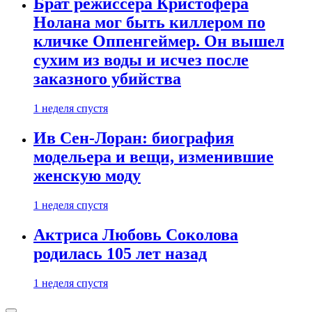
Брат режиссера Кристофера
Нолана мог быть киллером по
кличке Оппенгеймер. Он вышел
сухим из воды и исчез после
заказного убийства
1 неделя спустя
Ив Сен-Лоран: биография
модельера и вещи, изменившие
женскую моду
1 неделя спустя
Актриса Любовь Соколова
родилась 105 лет назад
1 неделя спустя