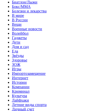
Биатлон/Лыжи
Бокс/MMA
Болезни и лекарства
В мире
В России
Вещи
Военные новости
Волейбол
Гаджеты
Дети
Дом и сад
Еда
Звёзды
Здоровье
ЗОЖ
Игры
Импортозамещение
Интернет
Истории
Компании
Криминал
Культура
Лайфхаки
Летние виды спорта
Личный счет