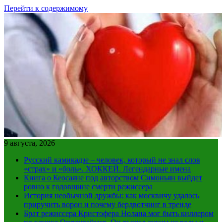
Перейти к содержимому
9 августа, 2026
Русский камикадзе – человек, который не знал слов
«страх» и «боль». ХОККЕЙ. Легендарные имена
Книга о Кеосаяне под авторством Симоньян выйдет
ровно к годовщине смерти режиссера
История необычной дружбы: как москвичу удалось
приручить ворон и почему бердвотчинг в тренде
Брат режиссера Кристофера Нолана мог быть киллером