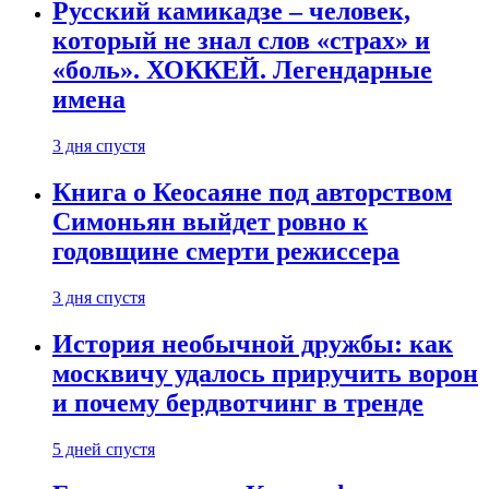
Русский камикадзе – человек,
который не знал слов «страх» и
«боль». ХОККЕЙ. Легендарные
имена
3 дня спустя
Книга о Кеосаяне под авторством
Симоньян выйдет ровно к
годовщине смерти режиссера
3 дня спустя
История необычной дружбы: как
москвичу удалось приручить ворон
и почему бердвотчинг в тренде
5 дней спустя