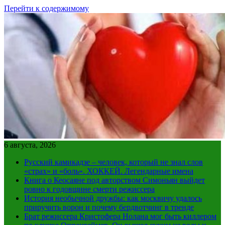
Перейти к содержимому
6 августа, 2026
Русский камикадзе – человек, который не знал слов
«страх» и «боль». ХОККЕЙ. Легендарные имена
Книга о Кеосаяне под авторством Симоньян выйдет
ровно к годовщине смерти режиссера
История необычной дружбы: как москвичу удалось
приручить ворон и почему бердвотчинг в тренде
Брат режиссера Кристофера Нолана мог быть киллером