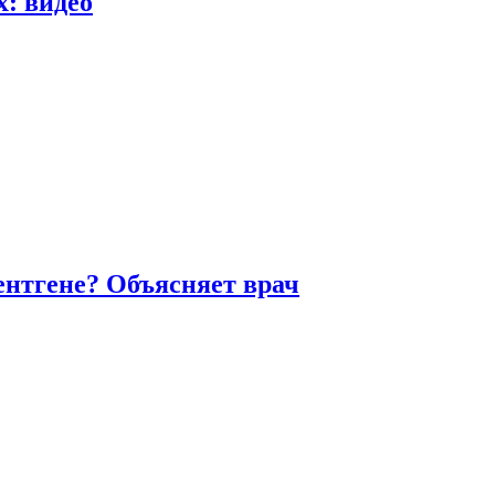
х: видео
ентгене? Объясняет врач