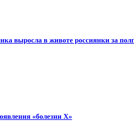
енка выросла в животе россиянки за пол
оявления «болезни Х»