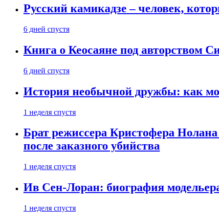
Русский камикадзе – человек, кото
6 дней спустя
Книга о Кеосаяне под авторством С
6 дней спустя
История необычной дружбы: как мос
1 неделя спустя
Брат режиссера Кристофера Нолана
после заказного убийства
1 неделя спустя
Ив Сен-Лоран: биография модельер
1 неделя спустя