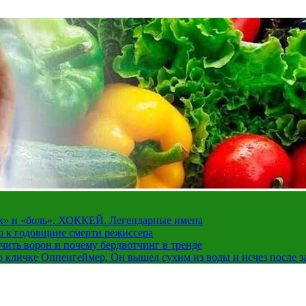
рах» и «боль». ХОККЕЙ. Легендарные имена
о к годовщине смерти режиссера
чить ворон и почему бердвотчинг в тренде
 кличке Оппенгеймер. Он вышел сухим из воды и исчез после з