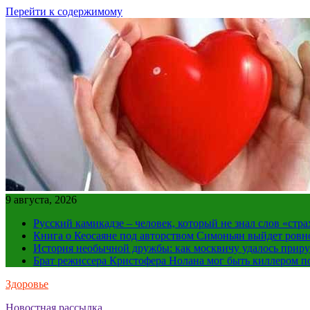
Перейти к содержимому
9 августа, 2026
Русский камикадзе – человек, который не знал слов «ст
Книга о Кеосаяне под авторством Симоньян выйдет ровн
История необычной дружбы: как москвичу удалось приру
Брат режиссера Кристофера Нолана мог быть киллером по
Здоровье
Новостная рассылка