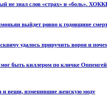
рый не знал слов «страх» и «боль». ХОК
имоньян выйдет ровно к годовщине смер
квичу удалось приручить ворон и почем
 мог быть киллером по кличке Оппенгей
а и вещи, изменившие женскую моду