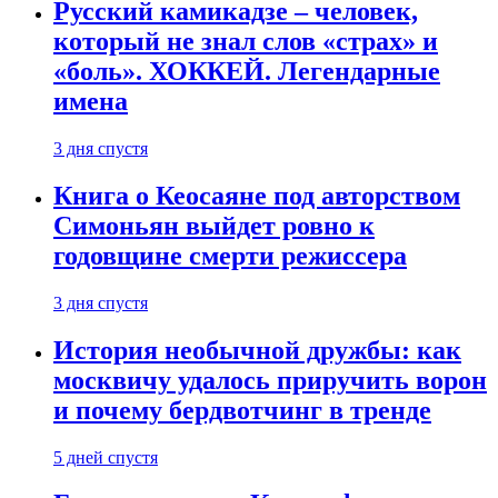
Русский камикадзе – человек,
который не знал слов «страх» и
«боль». ХОККЕЙ. Легендарные
имена
3 дня спустя
Книга о Кеосаяне под авторством
Симоньян выйдет ровно к
годовщине смерти режиссера
3 дня спустя
История необычной дружбы: как
москвичу удалось приручить ворон
и почему бердвотчинг в тренде
5 дней спустя