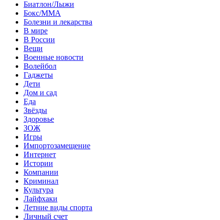
Биатлон/Лыжи
Бокс/MMA
Болезни и лекарства
В мире
В России
Вещи
Военные новости
Волейбол
Гаджеты
Дети
Дом и сад
Еда
Звёзды
Здоровье
ЗОЖ
Игры
Импортозамещение
Интернет
Истории
Компании
Криминал
Культура
Лайфхаки
Летние виды спорта
Личный счет