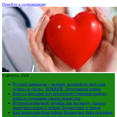
Перейти к содержимому
6 августа, 2026
Русский камикадзе – человек, который не знал слов
«страх» и «боль». ХОККЕЙ. Легендарные имена
Книга о Кеосаяне под авторством Симоньян выйдет
ровно к годовщине смерти режиссера
История необычной дружбы: как москвичу удалось
приручить ворон и почему бердвотчинг в тренде
Брат режиссера Кристофера Нолана мог быть киллером