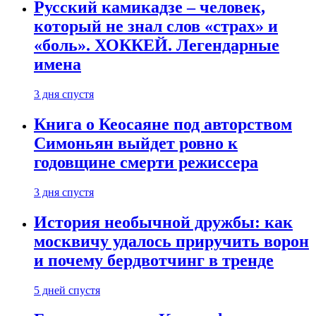
Русский камикадзе – человек,
который не знал слов «страх» и
«боль». ХОККЕЙ. Легендарные
имена
3 дня спустя
Книга о Кеосаяне под авторством
Симоньян выйдет ровно к
годовщине смерти режиссера
3 дня спустя
История необычной дружбы: как
москвичу удалось приручить ворон
и почему бердвотчинг в тренде
5 дней спустя