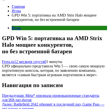
Главная
Игры
GPD Win 5: портативка на AMD Strix Halo мощнее
конкурентов, но без встроенной батареи
Игры
GPD Win 5: портативка на AMD Strix
Halo мощнее конкурентов,
но без встроенной батареи
Ferra.ru
12 месяцев спустя
0
1 минуты
GPD официально представила Win 5 — свою самую мощную
портативную консоль, которая, по заявлению компании,
является «самым быстрым игровым портативом в мире».
Навигация по записям
Предыдущая:
Meta* признала провокационные стандарты
для ИИ-чат-ботов
Далее:
Battlefield 2042 обновят в последний раз, Game Pass —
это плохо и прочее