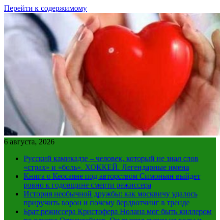
Перейти к содержимому
6 августа, 2026
Русский камикадзе – человек, который не знал слов
«страх» и «боль». ХОККЕЙ. Легендарные имена
Книга о Кеосаяне под авторством Симоньян выйдет
ровно к годовщине смерти режиссера
История необычной дружбы: как москвичу удалось
приручить ворон и почему бердвотчинг в тренде
Брат режиссера Кристофера Нолана мог быть киллером