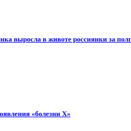
енка выросла в животе россиянки за пол
оявления «болезни Х»