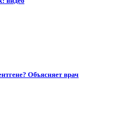
х: видео
ентгене? Объясняет врач