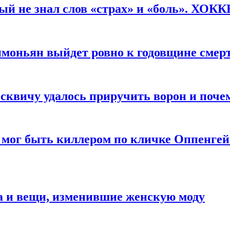
рый не знал слов «страх» и «боль». ХОК
имоньян выйдет ровно к годовщине смер
квичу удалось приручить ворон и почем
 мог быть киллером по кличке Оппенгей
а и вещи, изменившие женскую моду