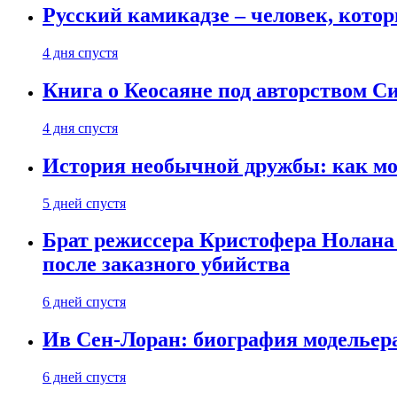
Русский камикадзе – человек, кото
4 дня спустя
Книга о Кеосаяне под авторством С
4 дня спустя
История необычной дружбы: как мос
5 дней спустя
Брат режиссера Кристофера Нолана
после заказного убийства
6 дней спустя
Ив Сен-Лоран: биография модельер
6 дней спустя