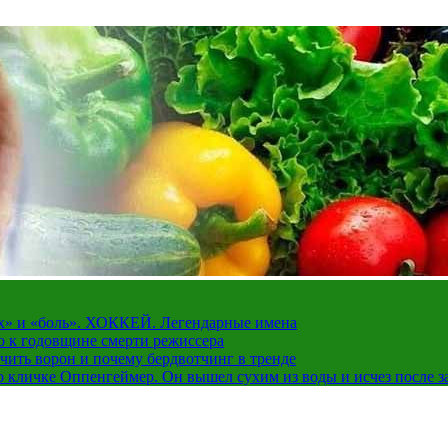
рах» и «боль». ХОККЕЙ. Легендарные имена
о к годовщине смерти режиссера
чить ворон и почему бердвотчинг в тренде
 кличке Оппенгеймер. Он вышел сухим из воды и исчез после з