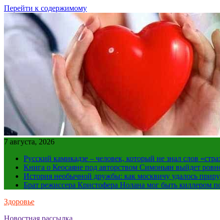
Перейти к содержимому
7 августа, 2026
Русский камикадзе – человек, который не знал слов «ст
Книга о Кеосаяне под авторством Симоньян выйдет ровн
История необычной дружбы: как москвичу удалось приру
Брат режиссера Кристофера Нолана мог быть киллером по
Здоровье
Новостная рассылка