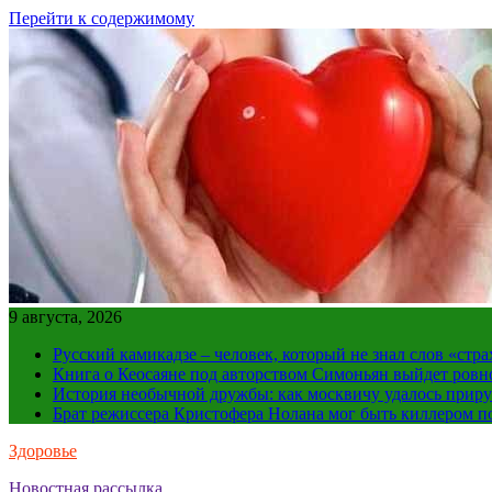
Перейти к содержимому
9 августа, 2026
Русский камикадзе – человек, который не знал слов «ст
Книга о Кеосаяне под авторством Симоньян выйдет ровн
История необычной дружбы: как москвичу удалось приру
Брат режиссера Кристофера Нолана мог быть киллером по
Здоровье
Новостная рассылка