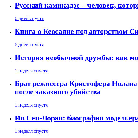
Русский камикадзе – человек, кото
6 дней спустя
Книга о Кеосаяне под авторством С
6 дней спустя
История необычной дружбы: как мос
1 неделя спустя
Брат режиссера Кристофера Нолана
после заказного убийства
1 неделя спустя
Ив Сен-Лоран: биография модельер
1 неделя спустя