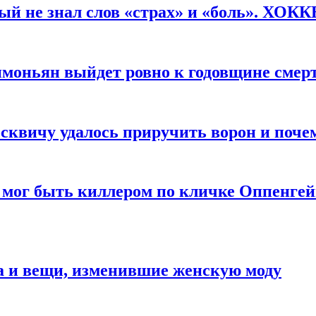
рый не знал слов «страх» и «боль». ХОК
имоньян выйдет ровно к годовщине смер
квичу удалось приручить ворон и почем
 мог быть киллером по кличке Оппенгей
а и вещи, изменившие женскую моду