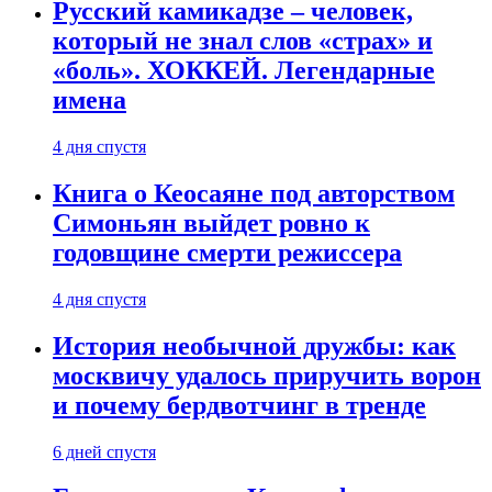
Русский камикадзе – человек,
который не знал слов «страх» и
«боль». ХОККЕЙ. Легендарные
имена
4 дня спустя
Книга о Кеосаяне под авторством
Симоньян выйдет ровно к
годовщине смерти режиссера
4 дня спустя
История необычной дружбы: как
москвичу удалось приручить ворон
и почему бердвотчинг в тренде
6 дней спустя