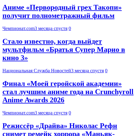
Аниме «Первородный грех Такопи»
получит полнометражный фильм
Чемпионат.com
3 месяца спустя
0
Стало известно, когда выйдет
мультфильм «Братья Супер Марио в
кино 3»
Национальная Служба Новостей
3 месяца спустя
0
Финал «Моей геройской академии»
стал лучшим аниме года на Crunchyroll
Anime Awards 2026
Чемпионат.com
3 месяца спустя
0
Режиссёр «Драйва» Николас Рефн
снимет ремейк хоррора «Маньяк-