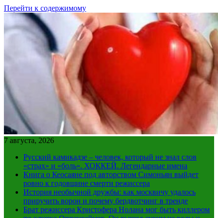
Перейти к содержимому
7 августа, 2026
Русский камикадзе – человек, который не знал слов
«страх» и «боль». ХОККЕЙ. Легендарные имена
Книга о Кеосаяне под авторством Симоньян выйдет
ровно к годовщине смерти режиссера
История необычной дружбы: как москвичу удалось
приручить ворон и почему бердвотчинг в тренде
Брат режиссера Кристофера Нолана мог быть киллером