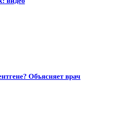
х: видео
ентгене? Объясняет врач