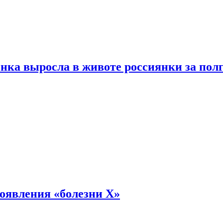
енка выросла в животе россиянки за пол
оявления «болезни Х»