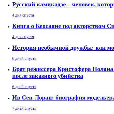
Русский камикадзе – человек, кото
4 дня спустя
Книга о Кеосаяне под авторством С
4 дня спустя
История необычной дружбы: как мос
6 дней спустя
Брат режиссера Кристофера Нолана
после заказного убийства
6 дней спустя
Ив Сен-Лоран: биография модельер
7 дней спустя