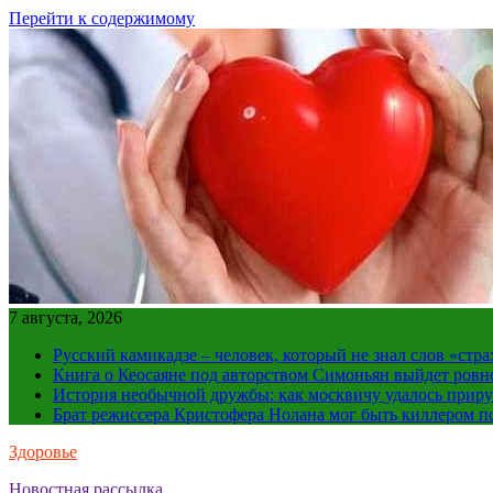
Перейти к содержимому
7 августа, 2026
Русский камикадзе – человек, который не знал слов «ст
Книга о Кеосаяне под авторством Симоньян выйдет ровн
История необычной дружбы: как москвичу удалось приру
Брат режиссера Кристофера Нолана мог быть киллером по
Здоровье
Новостная рассылка