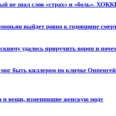
рый не знал слов «страх» и «боль». ХОК
имоньян выйдет ровно к годовщине смер
квичу удалось приручить ворон и почем
 мог быть киллером по кличке Оппенгей
а и вещи, изменившие женскую моду