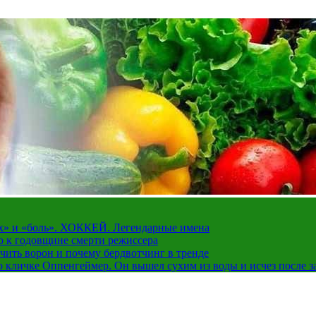
рах» и «боль». ХОККЕЙ. Легендарные имена
о к годовщине смерти режиссера
чить ворон и почему бердвотчинг в тренде
 кличке Оппенгеймер. Он вышел сухим из воды и исчез после з