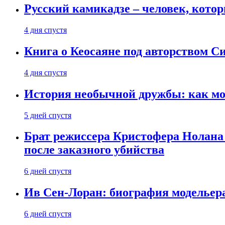
Русский камикадзе – человек, кото
4 дня спустя
Книга о Кеосаяне под авторством С
4 дня спустя
История необычной дружбы: как мос
5 дней спустя
Брат режиссера Кристофера Нолана
после заказного убийства
6 дней спустя
Ив Сен-Лоран: биография модельер
6 дней спустя