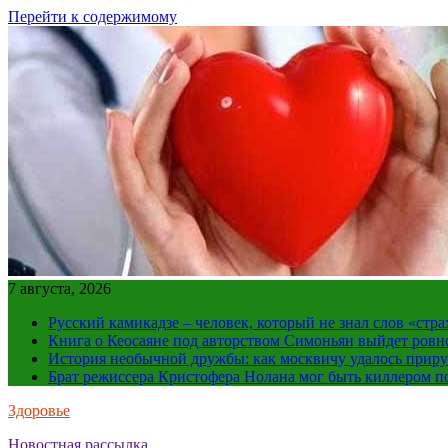
Перейти к содержимому
7 августа, 2026
Русский камикадзе – человек, который не знал слов «ст
Книга о Кеосаяне под авторством Симоньян выйдет ровн
История необычной дружбы: как москвичу удалось приру
Брат режиссера Кристофера Нолана мог быть киллером по
Здоровье
Новостная рассылка