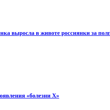
енка выросла в животе россиянки за пол
оявления «болезни Х»