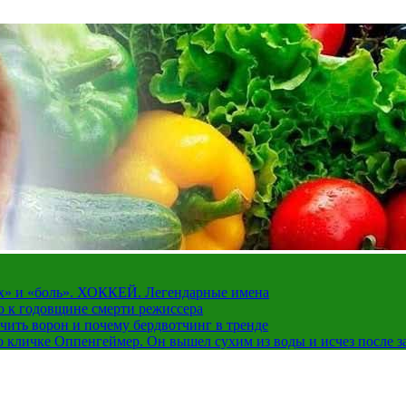
рах» и «боль». ХОККЕЙ. Легендарные имена
о к годовщине смерти режиссера
чить ворон и почему бердвотчинг в тренде
 кличке Оппенгеймер. Он вышел сухим из воды и исчез после з