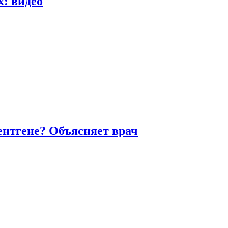
х: видео
ентгене? Объясняет врач