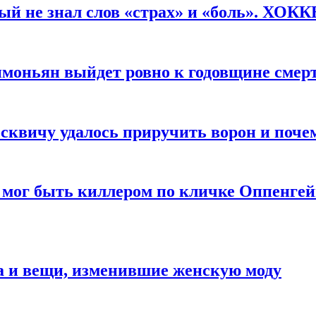
рый не знал слов «страх» и «боль». ХОК
имоньян выйдет ровно к годовщине смер
квичу удалось приручить ворон и почем
 мог быть киллером по кличке Оппенгей
а и вещи, изменившие женскую моду